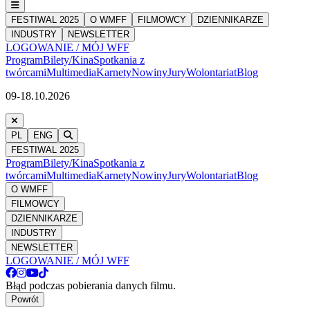
FESTIWAL 2025
O WMFF
FILMOWCY
DZIENNIKARZE
INDUSTRY
NEWSLETTER
LOGOWANIE / MÓJ WFF
Program
Bilety/Kina
Spotkania z
twórcami
Multimedia
Karnety
Nowiny
Jury
Wolontariat
Blog
09-18.10.2026
PL
ENG
FESTIWAL 2025
Program
Bilety/Kina
Spotkania z
twórcami
Multimedia
Karnety
Nowiny
Jury
Wolontariat
Blog
O WMFF
FILMOWCY
DZIENNIKARZE
INDUSTRY
NEWSLETTER
LOGOWANIE / MÓJ WFF
Błąd podczas pobierania danych filmu.
Powrót