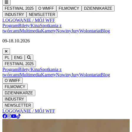
FESTIWAL 2025
O WMFF
FILMOWCY
DZIENNIKARZE
INDUSTRY
NEWSLETTER
LOGOWANIE / MÓJ WFF
Program
Bilety/Kina
Spotkania z
twórcami
Multimedia
Karnety
Nowiny
Jury
Wolontariat
Blog
09-18.10.2026
PL
ENG
FESTIWAL 2025
Program
Bilety/Kina
Spotkania z
twórcami
Multimedia
Karnety
Nowiny
Jury
Wolontariat
Blog
O WMFF
FILMOWCY
DZIENNIKARZE
INDUSTRY
NEWSLETTER
LOGOWANIE / MÓJ WFF