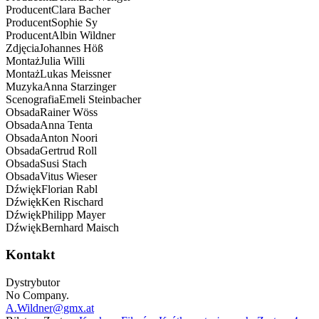
Producent
Clara
Bacher
Producent
Sophie
Sy
Producent
Albin
Wildner
Zdjęcia
Johannes
Höß
Montaż
Julia
Willi
Montaż
Lukas
Meissner
Muzyka
Anna
Starzinger
Scenografia
Emeli
Steinbacher
Obsada
Rainer
Wöss
Obsada
Anna
Tenta
Obsada
Anton
Noori
Obsada
Gertrud
Roll
Obsada
Susi
Stach
Obsada
Vitus
Wieser
Dźwięk
Florian
Rabl
Dźwięk
Ken
Rischard
Dźwięk
Philipp
Mayer
Dźwięk
Bernhard
Maisch
Kontakt
Dystrybutor
No Company.
A.Wildner@gmx.at