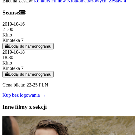
Bilet na Zestaw:
Konkurs Filmów Krótkometrażowych: Zestaw 4
Seanse
2019-10-16
21:00
Kino
Kinoteka 7
Dodaj do harmonogramu
2019-10-18
18:30
Kino
Kinoteka 7
Dodaj do harmonogramu
Cena biletu: 22-25 PLN
Kup bez logowania →
Inne filmy z sekcji