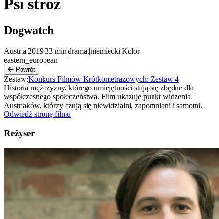
Psi stróż
Dogwatch
Austria
|
2019
|
33
min
|
dramat
|
niemiecki
|
Kolor
eastern_european
Powrót
Zestaw:
Konkurs Filmów Krótkometrażowych: Zestaw 4
Historia mężczyzny, którego umiejętności stają się zbędne dla
współczesnego społeczeństwa. Film ukazuje punkt widzenia
Austriaków, którzy czują się niewidzialni, zapomniani i samotni.
Odwiedź stronę filmu
Reżyser