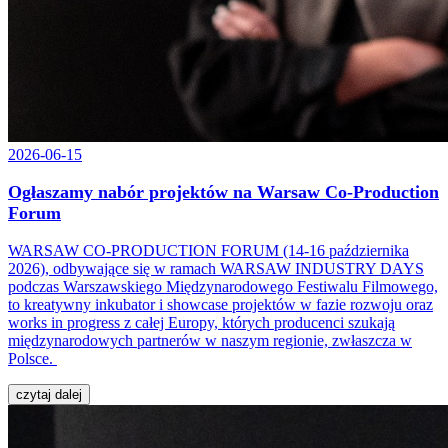
2026-06-15
Ogłaszamy nabór projektów na Warsaw Co-Production
Forum
WARSAW CO-PRODUCTION FORUM (14-16 października
2026), odbywające się w ramach WARSAW INDUSTRY DAYS
podczas Warszawskiego Międzynarodowego Festiwalu Filmowego,
to kreatywny inkubator i showcase projektów w fazie rozwoju oraz
works in progress z całej Europy, których producenci szukają
międzynarodowych partnerów w naszym regionie, zwłaszcza w
Polsce.
czytaj dalej