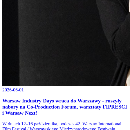
2026-06-01
Warsaw Industry Days wraca do Warszawy - ruszyły
nabory na Co-Production Forum, warsztaty FIPRESCI
i Warsaw Next!
W dniach 12–16 października, podczas 42. Warsaw International
Film Festival / Warszawskiego Międzynarodowego Festiwalu