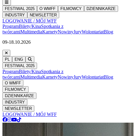
FESTIWAL 2025
O WMFF
FILMOWCY
DZIENNIKARZE
INDUSTRY
NEWSLETTER
LOGOWANIE / MÓJ WFF
Program
Bilety/Kina
Spotkania z
twórcami
Multimedia
Karnety
Nowiny
Jury
Wolontariat
Blog
09-18.10.2026
PL
ENG
FESTIWAL 2025
Program
Bilety/Kina
Spotkania z
twórcami
Multimedia
Karnety
Nowiny
Jury
Wolontariat
Blog
O WMFF
FILMOWCY
DZIENNIKARZE
INDUSTRY
NEWSLETTER
LOGOWANIE / MÓJ WFF