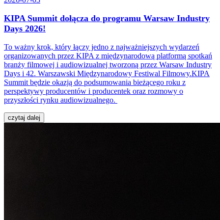
KIPA Summit dołącza do programu Warsaw Industry
Days 2026!
To ważny krok, który łączy jedno z najważniejszych wydarzeń
organizowanych przez KIPA z międzynarodową platformą spotkań
branży filmowej i audiowizualnej tworzoną przez Warsaw Industry
Days i 42. Warszawski Międzynarodowy Festiwal Filmowy.KIPA
Summit będzie okazją do podsumowania bieżącego roku z
perspektywy producentów i producentek oraz rozmowy o
przyszłości rynku audiowizualnego.
czytaj dalej