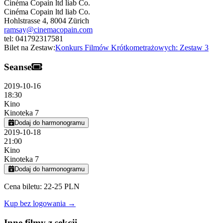
Cinéma Copain ltd liab Co.
Cinéma Copain ltd liab Co.
Hohlstrasse 4
,
8004
Zürich
ramsay@cinemacopain.com
tel:
041792317581
Bilet na Zestaw:
Konkurs Filmów Krótkometrażowych: Zestaw 3
Seanse
2019-10-16
18:30
Kino
Kinoteka 7
Dodaj do harmonogramu
2019-10-18
21:00
Kino
Kinoteka 7
Dodaj do harmonogramu
Cena biletu: 22-25 PLN
Kup bez logowania →
Inne filmy z sekcji