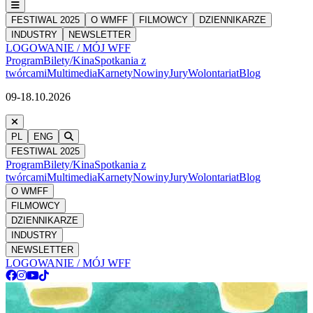
FESTIWAL 2025
O WMFF
FILMOWCY
DZIENNIKARZE
INDUSTRY
NEWSLETTER
LOGOWANIE / MÓJ WFF
Program
Bilety/Kina
Spotkania z
twórcami
Multimedia
Karnety
Nowiny
Jury
Wolontariat
Blog
09-18.10.2026
PL
ENG
FESTIWAL 2025
Program
Bilety/Kina
Spotkania z
twórcami
Multimedia
Karnety
Nowiny
Jury
Wolontariat
Blog
O WMFF
FILMOWCY
DZIENNIKARZE
INDUSTRY
NEWSLETTER
LOGOWANIE / MÓJ WFF