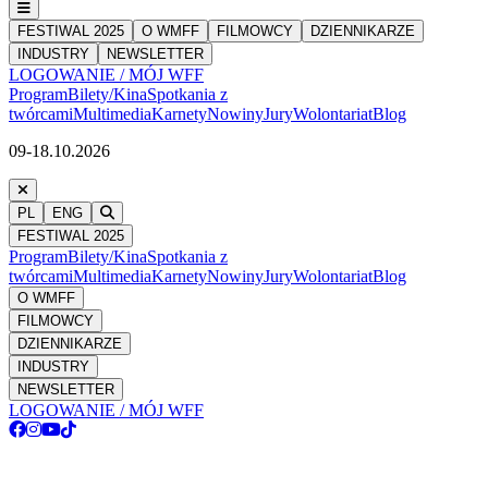
FESTIWAL 2025
O WMFF
FILMOWCY
DZIENNIKARZE
INDUSTRY
NEWSLETTER
LOGOWANIE / MÓJ WFF
Program
Bilety/Kina
Spotkania z
twórcami
Multimedia
Karnety
Nowiny
Jury
Wolontariat
Blog
09-18.10.2026
PL
ENG
FESTIWAL 2025
Program
Bilety/Kina
Spotkania z
twórcami
Multimedia
Karnety
Nowiny
Jury
Wolontariat
Blog
O WMFF
FILMOWCY
DZIENNIKARZE
INDUSTRY
NEWSLETTER
LOGOWANIE / MÓJ WFF