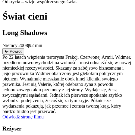
Odkrycia – wizje współczesnego świata
Świat cieni
Long Shadows
Niemcy
|
2008
|
92
min
Powrót
Po 22 latach więzienia terrorysta Frakcji Czerwonej Armii, Widmer,
przedterminowo wychodzi na wolność i musi odnaleźć się w nowej
niemieckiej rzeczywistości. Skazany za zabójstwo biznesmena i
jego pracownika Widmer obarczony jest głębokim politycznym
piętnem. Wynajmuje mieszkanie obok innej klientki swojego
prawnika. Jest nią Valerie, której odebrano syna z powodu
jednorazowego aktu przemocy z jej strony. Wydaje się, że są
zwyczajnymi sąsiadami. Jednak ich pierwsze spotkanie szybko
wzbudza podejrzenia, że coś się za tym kryje. Późniejsze
wydarzenia pokazują, jak przemoc i zemsta tworzą krąg, który
bardzo trudno jest przerwać.
Odwiedź stronę filmu
Reżyser