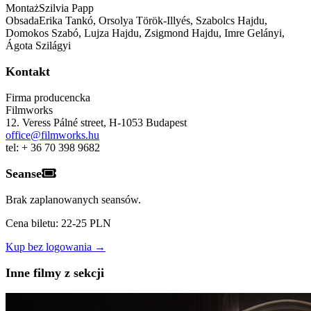
Montaż
Szilvia Papp
Obsada
Erika Tankó, Orsolya Török-Illyés, Szabolcs Hajdu,
Domokos Szabó, Lujza Hajdu, Zsigmond Hajdu, Imre Gelányi,
Ágota Szilágyi
Kontakt
Firma producencka
Filmworks
12. Veress Pálné street
,
H-1053
Budapest
office@filmworks.hu
tel:
+ 36 70 398 9682
Seanse
Brak zaplanowanych seansów.
Cena biletu: 22-25 PLN
Kup bez logowania →
Inne filmy z sekcji