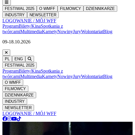
FESTIWAL 2025
O WMFF
FILMOWCY
DZIENNIKARZE
INDUSTRY
NEWSLETTER
LOGOWANIE / MÓJ WFF
Program
Bilety/Kina
Spotkania z
twórcami
Multimedia
Karnety
Nowiny
Jury
Wolontariat
Blog
09-18.10.2026
PL
ENG
FESTIWAL 2025
Program
Bilety/Kina
Spotkania z
twórcami
Multimedia
Karnety
Nowiny
Jury
Wolontariat
Blog
O WMFF
FILMOWCY
DZIENNIKARZE
INDUSTRY
NEWSLETTER
LOGOWANIE / MÓJ WFF