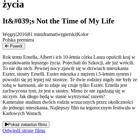
życia
It&#039;s Not the Time of My Life
Węgry
|
2016
|
81
min
|
dramat
|
węgierski
|
Kolor
Polska premiera
Powrót
Rok temu Ernella, Albert i ich 10-letnia córka Laura opuścili kraj w
poszukiwaniu lepszego życia. Pojechali do Szkocji, ale już wrócili.
To nie dla nich. Pewnej nocy zjawili się w drzwiach mieszkania
Eszter, siostry Ernelli. Eszter mieszka z mężem i 5-letnim synem i
powodzi się jej lepiej niż siostrze. Te dwie rodziny nigdy nie były ze
sobą w harmonii, ale to zdaje się czuje tylko Eszter. Ernella jest
zachwycona tym, że jest u siostry. Mimo że nie zgadzają się w
niczym. Jak długo będą w stanie wytrzymać razem?
Kameralne studium dwóch rodzin wrzuconych przez okoliczności
do jednego mieszkania. Najlepszy film na tegorocznym festiwalu w
Karlowych Warach.
Pokaż zwiastun filmu
Odwiedź stronę filmu