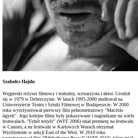
Szabolcs
Hajdu
Węgierski reżyser filmowy i teatralny, scenarzysta i aktor. Urodził
się w 1979 w Debreczynie. W latach 1995-2000 studiował na
Uniwersytecie Teatru i Sztuki Filmowej w Budapeszcie. W 2000
roku wyreżyserował pierwszy film pełnometrażowy "Macerás
ügyek". Jego kolejne filmy były pokazywane i nagradzane na wielu
festiwalach. "Fehér tenyér" (WFF 2006) miał premierę na festiwalu
w Cannes, a na festiwalu w Karlowych Warach otrzymał
Wyróżnienie w sekcji East of the West. W 2010 roku
wyreżyserował film "Bibliotheque Pascal" (WFF 2010), który miał