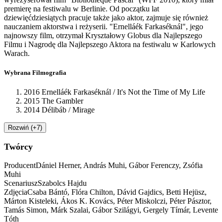
premierę na festiwalu w Berlinie. Od początku lat
dziewięćdziesiątych pracuje także jako aktor, zajmuje się również
nauczaniem aktorstwa i reżyserii. "Ernelláék Farkaséknál", jego
najnowszy film, otrzymał Kryształowy Globus dla Najlepszego
Filmu i Nagrodę dla Najlepszego Aktora na festiwalu w Karlowych
Warach.
Wybrana Filmografia
2016 Ernelláék Farkaséknál / It's Not the Time of My Life
2015 The Gambler
2014 Délibáb / Mirage
Rozwiń (+7)
Twórcy
Producent
Dániel Herner, András Muhi, Gábor Ferenczy, Zsófia
Muhi
Scenariusz
Szabolcs Hajdu
Zdjęcia
Csaba Bántó, Flóra Chilton, Dávid Gajdics, Betti Hejüsz,
Márton Kisteleki, Ákos K. Kovács, Péter Miskolczi, Péter Pásztor,
Tamás Simon, Márk Szalai, Gábor Szilágyi, Gergely Tímár, Levente
Tóth