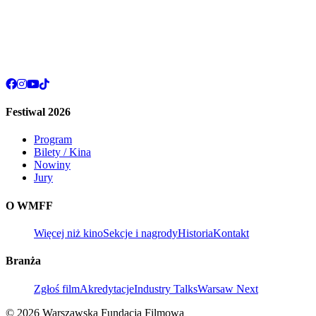
Festiwal 2026
Program
Bilety / Kina
Nowiny
Jury
O WMFF
Więcej niż kino
Sekcje i nagrody
Historia
Kontakt
Branża
Zgłoś film
Akredytacje
Industry Talks
Warsaw Next
© 2026 Warszawska Fundacja Filmowa