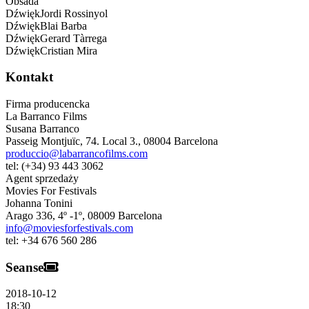
Obsada
Dźwięk
Jordi
Rossinyol
Dźwięk
Blai
Barba
Dźwięk
Gerard
Tàrrega
Dźwięk
Cristian
Mira
Kontakt
Firma producencka
La Barranco Films
Susana Barranco
Passeig Montjuïc, 74. Local 3.
,
08004
Barcelona
produccio@labarrancofilms.com
tel:
(+34) 93 443 3062
Agent sprzedaży
Movies For Festivals
Johanna Tonini
Arago 336, 4º -1º
,
08009
Barcelona
info@moviesforfestivals.com
tel:
+34 676 560 286
Seanse
2018-10-12
18:30