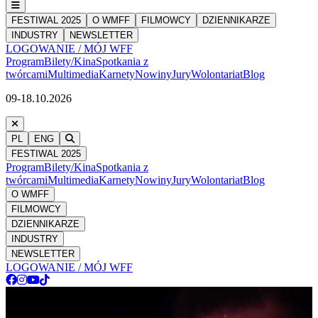
FESTIWAL 2025
O WMFF
FILMOWCY
DZIENNIKARZE
INDUSTRY
NEWSLETTER
LOGOWANIE / MÓJ WFF
Program
Bilety/Kina
Spotkania z
twórcami
Multimedia
Karnety
Nowiny
Jury
Wolontariat
Blog
09-18.10.2026
PL
ENG
FESTIWAL 2025
Program
Bilety/Kina
Spotkania z
twórcami
Multimedia
Karnety
Nowiny
Jury
Wolontariat
Blog
O WMFF
FILMOWCY
DZIENNIKARZE
INDUSTRY
NEWSLETTER
LOGOWANIE / MÓJ WFF