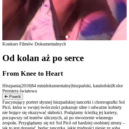
Konkurs Filmów Dokumentalnych
Od kolan aż po serce
From Knee to Heart
Hiszpania
|
2018
|
84
min
|
dokumentalny
|
hiszpański, kataloński
|
Kolor
Premiera światowa
Powrót
Fascynujący portret słynnej hiszpańskiej tancerki i choreografki Sol
Picó, która w swojej twórczości pokazuje silne i odważne kobiety
nie bojące się okazywać słabości. Podążamy ścieżką jej kariery,
począwszy od teatrów ulicznych, aż po stworzenie własnego
zespołu. Przyglądamy się też Sol Picó od bardziej osobistej strony –
jak to jest dorastać, będąc tancerką, jakie trudności niesie ze sobą