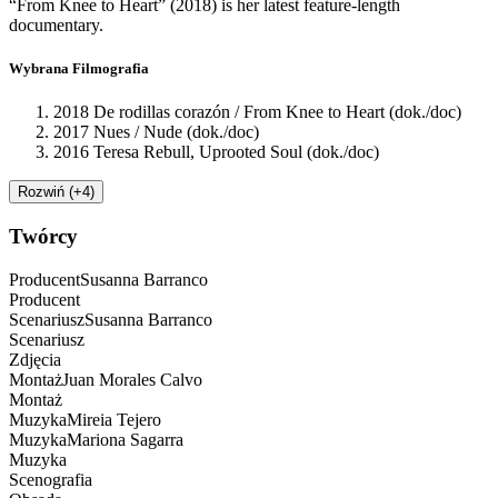
“From Knee to Heart” (2018) is her latest feature-length
documentary.
Wybrana Filmografia
2018 De rodillas corazón / From Knee to Heart (dok./doc)
2017 Nues / Nude (dok./doc)
2016 Teresa Rebull, Uprooted Soul (dok./doc)
Rozwiń (+4)
Twórcy
Producent
Susanna
Barranco
Producent
Scenariusz
Susanna
Barranco
Scenariusz
Zdjęcia
Montaż
Juan Morales
Calvo
Montaż
Muzyka
Mireia
Tejero
Muzyka
Mariona
Sagarra
Muzyka
Scenografia