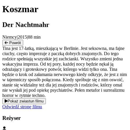
Koszmar
Der Nachtmahr
Niemcy
|
2015
|
88
min
Powrót
Tina jest 17-latką, mieszkającą w Berlinie. Jest seksowna, ma fajne
ciuchy, często imprezuje z paczką dobrych znajomych. Do tego
rodzice spełniają wszystkie jej zachcianki. Wszystko zmieni jedna
wakacyjna impreza. Od tej pory, każdej nocy będzie nękał ją
odrażający i groteskowy potwór, którego widzi tylko ona. Tina
będzie o krok od załamania nerwowego kiedy odkryje, że jest z nim
w tajemniczy sposób połączona. Kiedy spróbuje się z nim oswoić,
stanie się widzialny też dla jej znajomych i rodziców, którzy omal
nie wysłali jej pod opiekę psychiatrów. Pełen metafor i surrealizmu
horror w rytmie techno.
Pokaż zwiastun filmu
Odwiedź stronę filmu
Reżyser