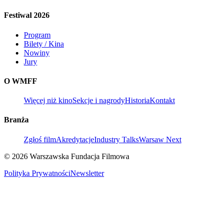
Festiwal 2026
Program
Bilety / Kina
Nowiny
Jury
O WMFF
Więcej niż kino
Sekcje i nagrody
Historia
Kontakt
Branża
Zgłoś film
Akredytacje
Industry Talks
Warsaw Next
© 2026 Warszawska Fundacja Filmowa
Polityka Prywatności
Newsletter