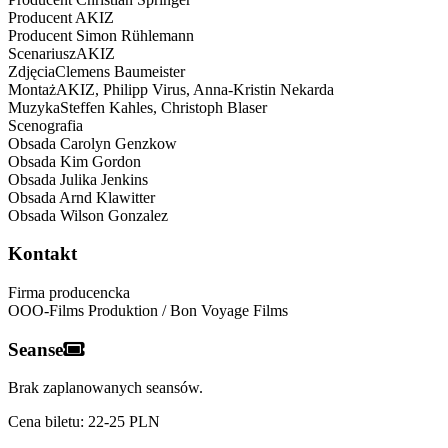
Producent
AKIZ
Producent
Simon Rühlemann
Scenariusz
AKIZ
Zdjęcia
Clemens
Baumeister
Montaż
AKIZ,
Philipp Virus, Anna-Kristin Nekarda
Muzyka
Steffen
Kahles, Christoph Blaser
Scenografia
Obsada
Carolyn Genzkow
Obsada
Kim Gordon
Obsada
Julika Jenkins
Obsada
Arnd Klawitter
Obsada
Wilson Gonzalez
Kontakt
Firma producencka
OOO-Films Produktion / Bon Voyage Films
Seanse
Brak zaplanowanych seansów.
Cena biletu: 22-25 PLN