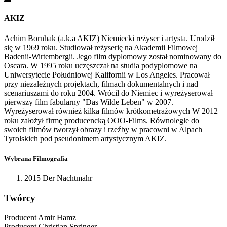
AKIZ
Achim Bornhak (a.k.a AKIZ) Niemiecki reżyser i artysta. Urodził
się w 1969 roku. Studiował reżyserię na Akademii Filmowej
Badenii-Wirtembergii. Jego film dyplomowy został nominowany do
Oscara. W 1995 roku uczęszczał na studia podyplomowe na
Uniwersytecie Południowej Kalifornii w Los Angeles. Pracował
przy niezależnych projektach, filmach dokumentalnych i nad
scenariuszami do roku 2004. Wrócił do Niemiec i wyreżyserował
pierwszy film fabularny "Das Wilde Leben" w 2007.
Wyreżyserował również kilka filmów krótkometrażowych W 2012
roku założył firmę producencką OOO-Films. Równolegle do
swoich filmów tworzył obrazy i rzeźby w pracowni w Alpach
Tyrolskich pod pseudonimem artystycznym AKIZ.
Wybrana Filmografia
2015 Der Nachtmahr
Twórcy
Producent
Amir Hamz
Producent
Christian Springer