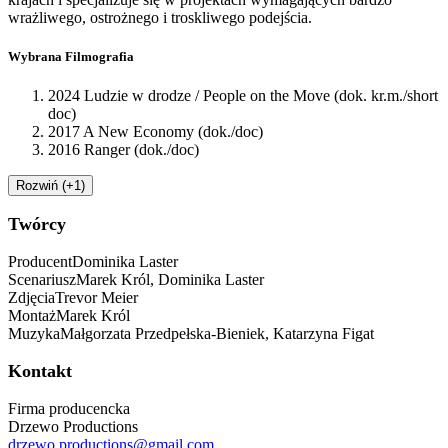
wrażliwego, ostrożnego i troskliwego podejścia.
Wybrana Filmografia
2024 Ludzie w drodze / People on the Move (dok. kr.m./short
doc)
2017 A New Economy (dok./doc)
2016 Ranger (dok./doc)
Rozwiń (+1)
Twórcy
Producent
Dominika Laster
Scenariusz
Marek Król, Dominika Laster
Zdjęcia
Trevor Meier
Montaż
Marek Król
Muzyka
Małgorzata Przedpełska-Bieniek, Katarzyna Figat
Kontakt
Firma producencka
Drzewo Productions
drzewo.productions@gmail.com