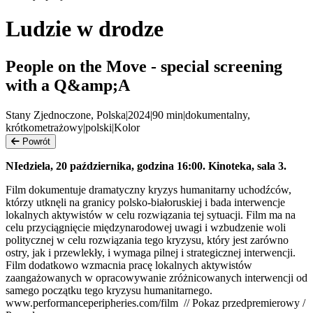
Ludzie w drodze
People on the Move - special screening
with a Q&amp;A
Stany Zjednoczone, Polska
|
2024
|
90
min
|
dokumentalny,
krótkometrażowy
|
polski
|
Kolor
Powrót
NIedziela, 20 października, godzina 16:00. Kinoteka, sala 3.
Film dokumentuje dramatyczny kryzys humanitarny uchodźców,
którzy utknęli na granicy polsko-białoruskiej i bada interwencje
lokalnych aktywistów w celu rozwiązania tej sytuacji. Film ma na
celu przyciągnięcie międzynarodowej uwagi i wzbudzenie woli
politycznej w celu rozwiązania tego kryzysu, który jest zarówno
ostry, jak i przewlekły, i wymaga pilnej i strategicznej interwencji.
Film dodatkowo wzmacnia pracę lokalnych aktywistów
zaangażowanych w opracowywanie zróżnicowanych interwencji od
samego początku tego kryzysu humanitarnego.
www.performanceperipheries.com/film // Pokaz przedpremierowy /