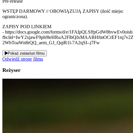
Pre-release
WSTĘP DARMOWY // OBOWIĄZUJĄ ZAPISY (ilość miejsc
ograniczona).
ZAPISY POD LINKIEM
- https://docs.google.com/forms/d/e/1FAIpQLSffpGdW8bvwEv0oi
fbclid=IwY2xjawF9ph9leHRuA2FlbQIxMAABHfmOCrEF1rq7v2
2WbToaWn8rQQ_aem_GJ_QqiR1l-7A2qSI--j7Fw
Pokaż zwiastun filmu
Odwiedź stronę filmu
Reżyser