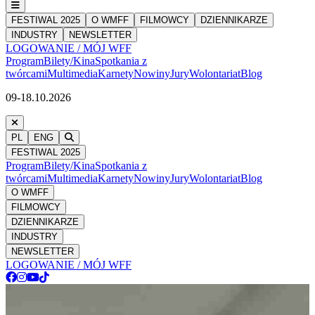
FESTIWAL 2025
O WMFF
FILMOWCY
DZIENNIKARZE
INDUSTRY
NEWSLETTER
LOGOWANIE / MÓJ WFF
Program
Bilety/Kina
Spotkania z
twórcami
Multimedia
Karnety
Nowiny
Jury
Wolontariat
Blog
09-18.10.2026
PL
ENG
FESTIWAL 2025
Program
Bilety/Kina
Spotkania z
twórcami
Multimedia
Karnety
Nowiny
Jury
Wolontariat
Blog
O WMFF
FILMOWCY
DZIENNIKARZE
INDUSTRY
NEWSLETTER
LOGOWANIE / MÓJ WFF