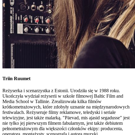
Triin
Ruumet
Reżyserka i scenarzystka z Estonii. Urodziła się w 1988 roku.
Ukończyła wydział reżyserii w szkole filmowej Baltic Film and
Media School w Tallinie. Zrealizowała kilka filmów
krótkometrażowych, które zdobyły uznanie na międzynarodowych
festiwalach. Reżyseruje filmy reklamowe, teledyski i seriale
telewizyjne, jest także malarką. "Päevad, mis ajasid segadusse" jest
nie tylko jej pierwszym filmem fabularnym, jest także debiutem
pełnometrażowym dla większości członków ekipy: producenta,
operatora, montażysty, scenografa i autora muzyki.