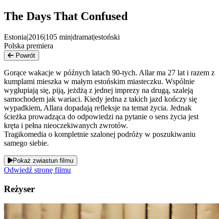
The Days That Confused
Estonia
|
2016
|
105
min
|
dramat
|
estoński
Polska premiera
Powrót
Gorące wakacje w późnych latach 90-tych. Allar ma 27 lat i razem z
kumplami mieszka w małym estońskim miasteczku. Wspólnie
wygłupiają się, piją, jeżdżą z jednej imprezy na drugą, szaleją
samochodem jak wariaci. Kiedy jedna z takich jazd kończy się
wypadkiem, Allara dopadają refleksje na temat życia. Jednak
ścieżka prowadząca do odpowiedzi na pytanie o sens życia jest
kręta i pełna nieoczekiwanych zwrotów.
Tragikomedia o kompletnie szalonej podróży w poszukiwaniu
samego siebie.
Pokaż zwiastun filmu
Odwiedź stronę filmu
Reżyser