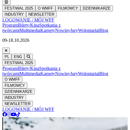
FESTIWAL 2025
O WMFF
FILMOWCY
DZIENNIKARZE
INDUSTRY
NEWSLETTER
LOGOWANIE / MÓJ WFF
Program
Bilety/Kina
Spotkania z
twórcami
Multimedia
Karnety
Nowiny
Jury
Wolontariat
Blog
09-18.10.2026
PL
ENG
FESTIWAL 2025
Program
Bilety/Kina
Spotkania z
twórcami
Multimedia
Karnety
Nowiny
Jury
Wolontariat
Blog
O WMFF
FILMOWCY
DZIENNIKARZE
INDUSTRY
NEWSLETTER
LOGOWANIE / MÓJ WFF