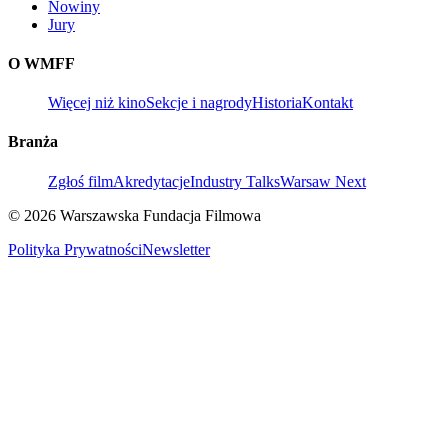
Nowiny
Jury
O WMFF
Więcej niż kino
Sekcje i nagrody
Historia
Kontakt
Branża
Zgłoś film
Akredytacje
Industry Talks
Warsaw Next
© 2026 Warszawska Fundacja Filmowa
Polityka Prywatności
Newsletter