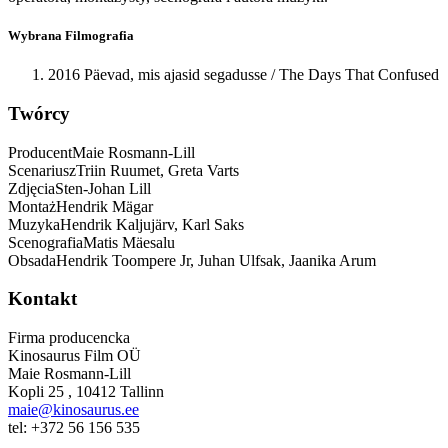
Wybrana Filmografia
2016 Päevad, mis ajasid segadusse / The Days That Confused
Twórcy
Producent
Maie Rosmann-Lill
Scenariusz
Triin Ruumet, Greta Varts
Zdjęcia
Sten-Johan Lill
Montaż
Hendrik Mägar
Muzyka
Hendrik Kaljujärv, Karl Saks
Scenografia
Matis Mäesalu
Obsada
Hendrik Toompere Jr, Juhan Ulfsak, Jaanika Arum
Kontakt
Firma producencka
Kinosaurus Film OÜ
Maie Rosmann-Lill
Kopli 25
,
10412
Tallinn
maie@kinosaurus.ee
tel:
+372 56 156 535