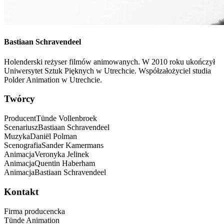
Bastiaan
Schravendeel
Holenderski reżyser filmów animowanych. W 2010 roku ukończył
Uniwersytet Sztuk Pięknych w Utrechcie. Współzałożyciel studia
Polder Animation w Utrechcie.
Twórcy
Producent
Tünde
Vollenbroek
Scenariusz
Bastiaan
Schravendeel
Muzyka
Daniël
Polman
Scenografia
Sander
Kamermans
Animacja
Veronyka
Jelinek
Animacja
Quentin
Haberham
Animacja
Bastiaan
Schravendeel
Kontakt
Firma producencka
Tünde Animation