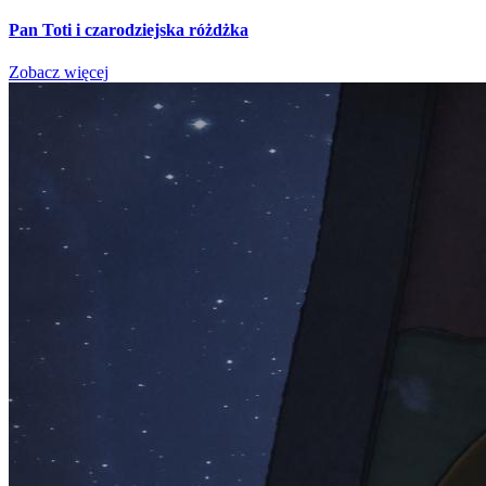
Pan Toti i czarodziejska różdżka
Zobacz więcej