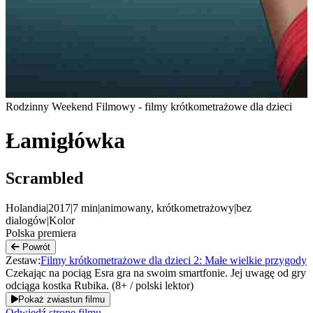
Rodzinny Weekend Filmowy - filmy krótkometrażowe dla dzieci
Łamigłówka
Scrambled
Holandia
|
2017
|
7
min
|
animowany, krótkometrażowy
|
bez
dialogów
|
Kolor
Polska premiera
Powrót
Zestaw:
Filmy krótkometrażowe dla dzieci 2: Małe wielkie przygody
Czekając na pociąg Esra gra na swoim smartfonie. Jej uwagę od gry
odciąga kostka Rubika. (8+ / polski lektor)
Pokaż zwiastun filmu
Odwiedź stronę filmu