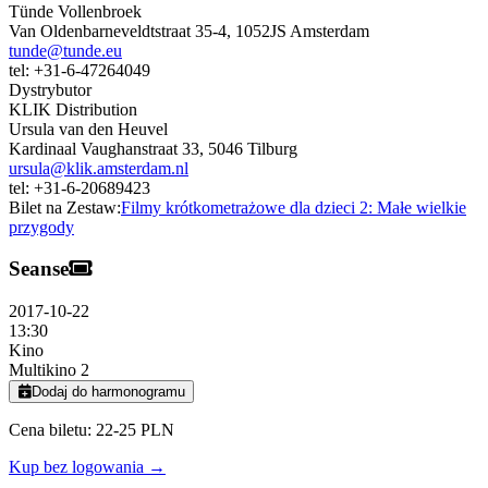
Tünde Vollenbroek
Van Oldenbarneveldtstraat 35-4
,
1052JS
Amsterdam
tunde@tunde.eu
tel:
+31-6-47264049
Dystrybutor
KLIK Distribution
Ursula van den Heuvel
Kardinaal Vaughanstraat 33
,
5046
Tilburg
ursula@klik.amsterdam.nl
tel:
+31-6-20689423
Bilet na Zestaw:
Filmy krótkometrażowe dla dzieci 2: Małe wielkie
przygody
Seanse
2017-10-22
13:30
Kino
Multikino 2
Dodaj do harmonogramu
Cena biletu: 22-25 PLN
Kup bez logowania →