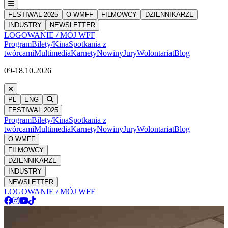
FESTIWAL 2025
O WMFF
FILMOWCY
DZIENNIKARZE
INDUSTRY
NEWSLETTER
LOGOWANIE / MÓJ WFF
Program
Bilety/Kina
Spotkania z
twórcami
Multimedia
Karnety
Nowiny
Jury
Wolontariat
Blog
09-18.10.2026
PL
ENG
FESTIWAL 2025
Program
Bilety/Kina
Spotkania z
twórcami
Multimedia
Karnety
Nowiny
Jury
Wolontariat
Blog
O WMFF
FILMOWCY
DZIENNIKARZE
INDUSTRY
NEWSLETTER
LOGOWANIE / MÓJ WFF