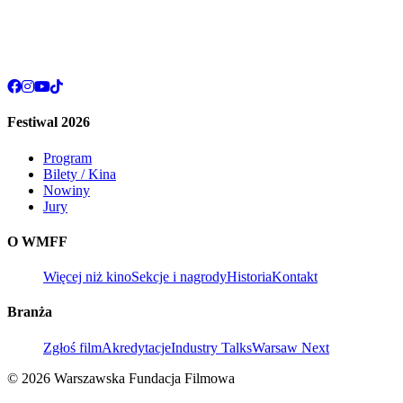
Festiwal 2026
Program
Bilety / Kina
Nowiny
Jury
O WMFF
Więcej niż kino
Sekcje i nagrody
Historia
Kontakt
Branża
Zgłoś film
Akredytacje
Industry Talks
Warsaw Next
© 2026 Warszawska Fundacja Filmowa