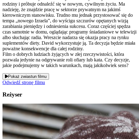
rodziny i próbuje odnaleźć się w nowym, cywilnym życiu. Ma
nadzieję, że znajdzie pracę w sektorze prywatnym na jakimś
kierowniczym stanowisku. Trudno mu jednak przystosować się do
tempa „nowego Izraela”, do wyścigu szczurów opętanych wizją
zarabiania pieniędzy i odniesienia sukcesu. Coraz częściej spędza
czas samotnie w domu, oglądając programy śniadaniowe w telewizji
albo słuchając radia. Wreszcie nadarza się okazja pracy na rynku
suplementów diety. David wykorzystuje ją. Ta decyzja będzie miała
poważne konsekwencje dla całej rodziny.
Film o dobrych ludziach żyjących w złej rzeczywistości, która
pozwala jedynie na odgrywanie roli ofiary lub kata. Czy decyzje,
jakie podejmujemy w takich warunkach, mają jakikolwiek sens?
Pokaż zwiastun filmu
Odwiedź stronę filmu
Reżyser