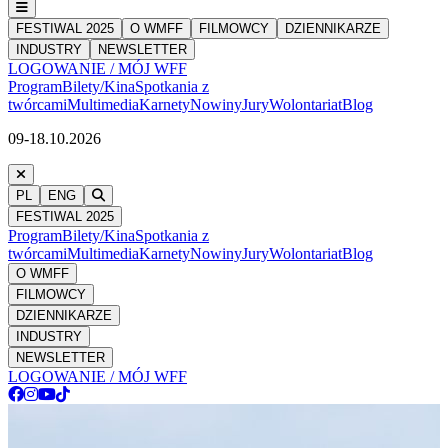
FESTIWAL 2025
O WMFF
FILMOWCY
DZIENNIKARZE
INDUSTRY
NEWSLETTER
LOGOWANIE / MÓJ WFF
Program
Bilety/Kina
Spotkania z
twórcami
Multimedia
Karnety
Nowiny
Jury
Wolontariat
Blog
09-18.10.2026
PL
ENG
FESTIWAL 2025
Program
Bilety/Kina
Spotkania z
twórcami
Multimedia
Karnety
Nowiny
Jury
Wolontariat
Blog
O WMFF
FILMOWCY
DZIENNIKARZE
INDUSTRY
NEWSLETTER
LOGOWANIE / MÓJ WFF