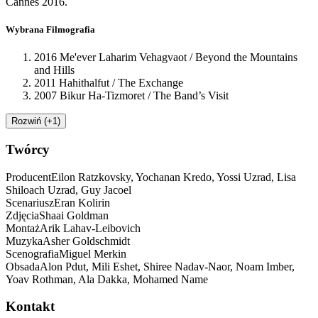
Cannes 2016.
Wybrana Filmografia
2016 Me'ever Laharim Vehagvaot / Beyond the Mountains
and Hills
2011 Hahithalfut / The Exchange
2007 Bikur Ha-Tizmoret / The Band’s Visit
Rozwiń (+1)
Twórcy
Producent
Eilon Ratzkovsky, Yochanan Kredo, Yossi Uzrad, Lisa
Shiloach Uzrad, Guy Jacoel
Scenariusz
Eran Kolirin
Zdjęcia
Shaai Goldman
Montaż
Arik Lahav-Leibovich
Muzyka
Asher Goldschmidt
Scenografia
Miguel Merkin
Obsada
Alon Pdut, Mili Eshet, Shiree Nadav-Naor, Noam Imber,
Yoav Rothman, Ala Dakka, Mohamed Name
Kontakt