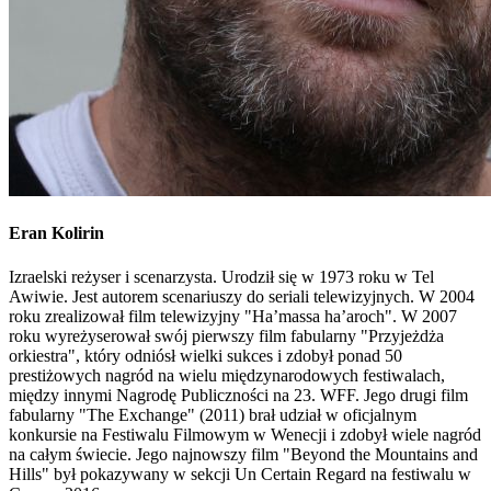
Eran Kolirin
Izraelski reżyser i scenarzysta. Urodził się w 1973 roku w Tel
Awiwie. Jest autorem scenariuszy do seriali telewizyjnych. W 2004
roku zrealizował film telewizyjny "Ha’massa ha’aroch". W 2007
roku wyreżyserował swój pierwszy film fabularny "Przyjeżdża
orkiestra", który odniósł wielki sukces i zdobył ponad 50
prestiżowych nagród na wielu międzynarodowych festiwalach,
między innymi Nagrodę Publiczności na 23. WFF. Jego drugi film
fabularny "The Exchange" (2011) brał udział w oficjalnym
konkursie na Festiwalu Filmowym w Wenecji i zdobył wiele nagród
na całym świecie. Jego najnowszy film "Beyond the Mountains and
Hills" był pokazywany w sekcji Un Certain Regard na festiwalu w