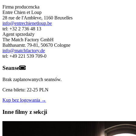
Firma producencka
Entre Chien et Loup
28 rue de l'Ambleve
,
1160
Bruxelles
info@entrechienetloup.be
tel:
+32 2 736 48 13
Agent sprzedaży
The Match Factory GmbH
Balthasarstr. 79-81
,
50670
Cologne
info@matchfactory.de
tel:
+49 221 539 709-0
Seanse
Brak zaplanowanych seansów.
Cena biletu: 22-25 PLN
Kup bez logowania →
Inne filmy z sekcji