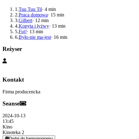
1
.
Tuu Tuu Til
·
4
min
2
.
Praca domowa
·
15
min
3
.
Gilbert
·
12
min
4
.
Kopyta i łyżwy
·
13
min
5
.
Fuj!
·
13
min
6
.
Było-nie ma-jest
·
16
min
Reżyser
Kontakt
Firma producencka
Seanse
2024-10-13
13:45
Kino
Kinoteka 2
Dodaj do harmonogramu