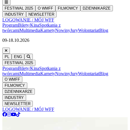
FESTIWAL 2025
O WMFF
FILMOWCY
DZIENNIKARZE
INDUSTRY
NEWSLETTER
LOGOWANIE / MÓJ WFF
Program
Bilety/Kina
Spotkania z
twórcami
Multimedia
Karnety
Nowiny
Jury
Wolontariat
Blog
09-18.10.2026
PL
ENG
FESTIWAL 2025
Program
Bilety/Kina
Spotkania z
twórcami
Multimedia
Karnety
Nowiny
Jury
Wolontariat
Blog
O WMFF
FILMOWCY
DZIENNIKARZE
INDUSTRY
NEWSLETTER
LOGOWANIE / MÓJ WFF