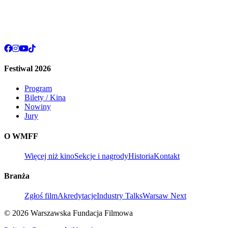
Festiwal 2026
Program
Bilety / Kina
Nowiny
Jury
O WMFF
Więcej niż kino
Sekcje i nagrody
Historia
Kontakt
Branża
Zgłoś film
Akredytacje
Industry Talks
Warsaw Next
© 2026 Warszawska Fundacja Filmowa