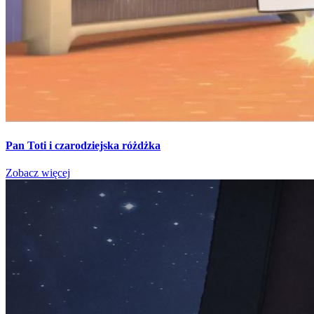
Pan Toti i czarodziejska różdżka
Zobacz więcej