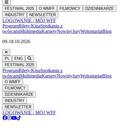
FESTIWAL 2025
O WMFF
FILMOWCY
DZIENNIKARZE
INDUSTRY
NEWSLETTER
LOGOWANIE / MÓJ WFF
Program
Bilety/Kina
Spotkania z
twórcami
Multimedia
Karnety
Nowiny
Jury
Wolontariat
Blog
09-18.10.2026
PL
ENG
FESTIWAL 2025
Program
Bilety/Kina
Spotkania z
twórcami
Multimedia
Karnety
Nowiny
Jury
Wolontariat
Blog
O WMFF
FILMOWCY
DZIENNIKARZE
INDUSTRY
NEWSLETTER
LOGOWANIE / MÓJ WFF