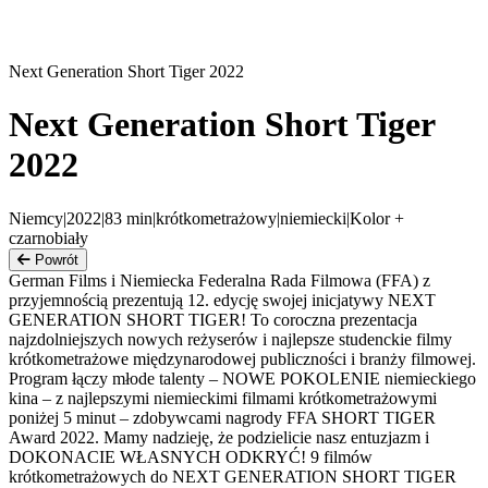
Next Generation Short Tiger 2022
Next Generation Short Tiger
2022
Niemcy
|
2022
|
83
min
|
krótkometrażowy
|
niemiecki
|
Kolor +
czarnobiały
Powrót
German Films i Niemiecka Federalna Rada Filmowa (FFA) z
przyjemnością prezentują 12. edycję swojej inicjatywy NEXT
GENERATION SHORT TIGER! To coroczna prezentacja
najzdolniejszych nowych reżyserów i najlepsze studenckie filmy
krótkometrażowe międzynarodowej publiczności i branży filmowej.
Program łączy młode talenty – NOWE POKOLENIE niemieckiego
kina – z najlepszymi niemieckimi filmami krótkometrażowymi
poniżej 5 minut – zdobywcami nagrody FFA SHORT TIGER
Award 2022. Mamy nadzieję, że podzielicie nasz entuzjazm i
DOKONACIE WŁASNYCH ODKRYĆ! 9 filmów
krótkometrażowych do NEXT GENERATION SHORT TIGER