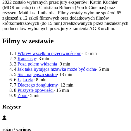
2022 zostało wybranych przez jury ekspertów: Katrin Küchler
(MDR unicato) i dr Christiana Bräuera (Yorck Cinemas) oraz
reżysera Matthiasa Luthardta. Filmy zostały wybrane spośród 65
zgłoszeń z 12 szkół filmowych oraz dodatkowych filmów
krótkometrażowych (do 15 min) zrealizowanych przez niezależnych
producentów wybranych przez jury z ramienia AG Kurzfilm.
Filmy w zestawie
1
.
Wbrew wszelkim przeciwnościom
·
15
min
2
.
Kanciasty
·
3
min
3
.
Poza polem widzenia
·
9
min
4
.
Jak taka irytująca mżawka może być cicha
·
5
min
5
.
Sis - najlepsza siostra
·
13
min
6
.
Łąka zła
·
8
min
7
.
Dlaczego żonglujemy
·
12
min
8
.
Puszyste opowieści
·
15
min
9
.
Zoon
·
5
min
Reżyser
różni / various