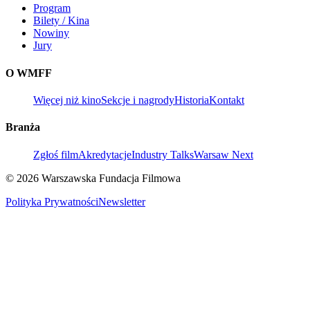
Program
Bilety / Kina
Nowiny
Jury
O WMFF
Więcej niż kino
Sekcje i nagrody
Historia
Kontakt
Branża
Zgłoś film
Akredytacje
Industry Talks
Warsaw Next
© 2026 Warszawska Fundacja Filmowa
Polityka Prywatności
Newsletter