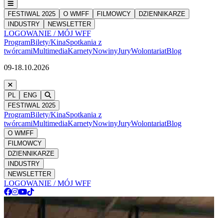
FESTIWAL 2025
O WMFF
FILMOWCY
DZIENNIKARZE
INDUSTRY
NEWSLETTER
LOGOWANIE / MÓJ WFF
Program
Bilety/Kina
Spotkania z
twórcami
Multimedia
Karnety
Nowiny
Jury
Wolontariat
Blog
09-18.10.2026
PL
ENG
FESTIWAL 2025
Program
Bilety/Kina
Spotkania z
twórcami
Multimedia
Karnety
Nowiny
Jury
Wolontariat
Blog
O WMFF
FILMOWCY
DZIENNIKARZE
INDUSTRY
NEWSLETTER
LOGOWANIE / MÓJ WFF