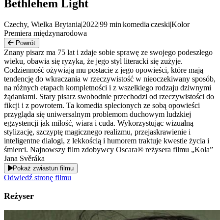
Bethlehem Light
Czechy, Wielka Brytania
|
2022
|
99
min
|
komedia
|
czeski
|
Kolor
Premiera międzynarodowa
Powrót
Znany pisarz ma 75 lat i zdaje sobie sprawę ze swojego podeszłego
wieku, obawia się ryzyka, że jego styl literacki się zużyje.
Codzienność ożywiają mu postacie z jego opowieści, które mają
tendencję do wkraczania w rzeczywistość w nieoczekiwany sposób,
na różnych etapach kompletności i z wszelkiego rodzaju dziwnymi
żądaniami. Stary pisarz swobodnie przechodzi od rzeczywistości do
fikcji i z powrotem. Ta komedia splecionych ze sobą opowieści
przygląda się uniwersalnym problemom duchowym ludzkiej
egzystencji jak miłość, wiara i cuda. Wykorzystując wizualną
stylizację, szczyptę magicznego realizmu, przejaskrawienie i
inteligentne dialogi, z lekkością i humorem traktuje kwestie życia i
śmierci. Najnowszy film zdobywcy Oscara® reżysera filmu „Kola”
Jana Svěráka
Pokaż zwiastun filmu
Odwiedź stronę filmu
Reżyser