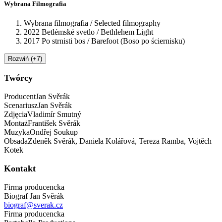
Wybrana Filmografia
Wybrana filmografia / Selected filmography
2022 Betlémské svetlo / Bethlehem Light
2017 Po strnisti bos / Barefoot (Boso po ściernisku)
Rozwiń (+7)
Twórcy
Producent
Jan
Svěrák
Scenariusz
Jan
Svěrák
Zdjęcia
Vladimír
Smutný
Montaż
František
Svěrák
Muzyka
Ondřej
Soukup
Obsada
Zdeněk Svěrák, Daniela Kolářová,
Tereza Ramba, Vojtěch
Kotek
Kontakt
Firma producencka
Biograf Jan Svěrák
biograf@sverak.cz
Firma producencka