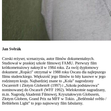
Jan
Svěrák
Czeski reżyser, scenarzysta, autor filmów dokumentalnych.
Studiował w praskiej szkole filmowej FAMU. Pierwszy film
krótkometrażowy nakręcił w 1984 roku. Za swój dyplomowy
dokument „Ropáci” otrzymał w 1988 roku Oscara dla najlepszego
filmu studenckiego. Większość jego filmów to hity kasowe w jego
rodzinnym kraju. Najbardziej znane to „Kola” nagrodzony
Oscarem® i Złotym Globem® (1997) i „Szkoła podstawowa”
nominowanej do Oscara® (WFF 1992). Wielokrotnie nagradzany,
m.in. Nagrodą Akademii Filmowej, Kryształowym Globusem,
Złotym Globem, Grand Prix na MFF w Tokio. „Betlémské světlo /
Bethlehem Light” to jego najnowszy film fabularny.