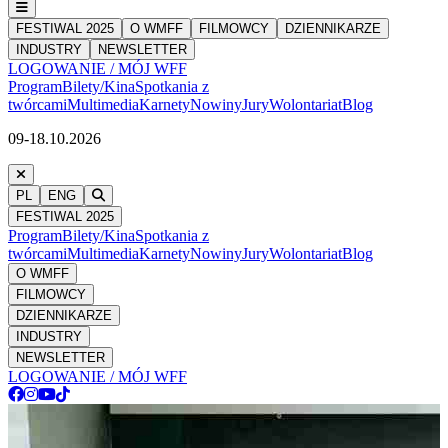
FESTIWAL 2025
O WMFF
FILMOWCY
DZIENNIKARZE
INDUSTRY
NEWSLETTER
LOGOWANIE / MÓJ WFF
Program
Bilety/Kina
Spotkania z
twórcami
Multimedia
Karnety
Nowiny
Jury
Wolontariat
Blog
09-18.10.2026
PL
ENG
FESTIWAL 2025
Program
Bilety/Kina
Spotkania z
twórcami
Multimedia
Karnety
Nowiny
Jury
Wolontariat
Blog
O WMFF
FILMOWCY
DZIENNIKARZE
INDUSTRY
NEWSLETTER
LOGOWANIE / MÓJ WFF