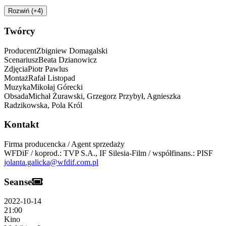
Rozwiń (+4)
Twórcy
Producent
Zbigniew
Domagalski
Scenariusz
Beata
Dzianowicz
Zdjęcia
Piotr
Pawlus
Montaż
Rafał
Listopad
Muzyka
Mikołaj
Górecki
Obsada
Michał Żurawski, Grzegorz Przybył,
Agnieszka
Radzikowska, Pola Król
Kontakt
Firma producencka / Agent sprzedaży
WFDiF / koprod.: TVP S.A., IF Silesia-Film / współfinans.: PISF
jolanta.galicka@wfdif.com.pl
Seanse
2022-10-14
21:00
Kino