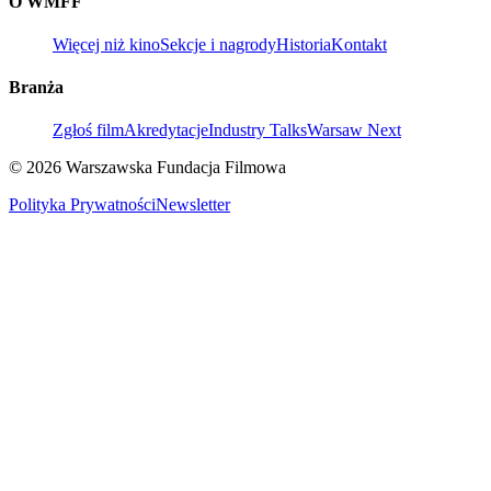
O WMFF
Więcej niż kino
Sekcje i nagrody
Historia
Kontakt
Branża
Zgłoś film
Akredytacje
Industry Talks
Warsaw Next
© 2026 Warszawska Fundacja Filmowa
Polityka Prywatności
Newsletter