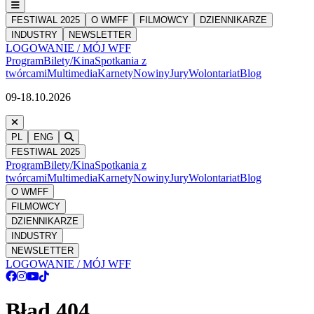
FESTIWAL 2025
O WMFF
FILMOWCY
DZIENNIKARZE
INDUSTRY
NEWSLETTER
LOGOWANIE / MÓJ WFF
Program
Bilety/Kina
Spotkania z
twórcami
Multimedia
Karnety
Nowiny
Jury
Wolontariat
Blog
09-18.10.2026
PL
ENG
FESTIWAL 2025
Program
Bilety/Kina
Spotkania z
twórcami
Multimedia
Karnety
Nowiny
Jury
Wolontariat
Blog
O WMFF
FILMOWCY
DZIENNIKARZE
INDUSTRY
NEWSLETTER
LOGOWANIE / MÓJ WFF
Błąd 404