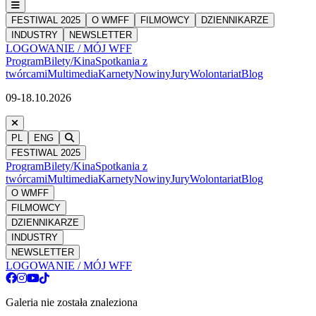
FESTIWAL 2025
O WMFF
FILMOWCY
DZIENNIKARZE
INDUSTRY
NEWSLETTER
LOGOWANIE / MÓJ WFF
Program
Bilety/Kina
Spotkania z
twórcami
Multimedia
Karnety
Nowiny
Jury
Wolontariat
Blog
09-18.10.2026
PL
ENG
FESTIWAL 2025
Program
Bilety/Kina
Spotkania z
twórcami
Multimedia
Karnety
Nowiny
Jury
Wolontariat
Blog
O WMFF
FILMOWCY
DZIENNIKARZE
INDUSTRY
NEWSLETTER
LOGOWANIE / MÓJ WFF
Galeria nie została znaleziona