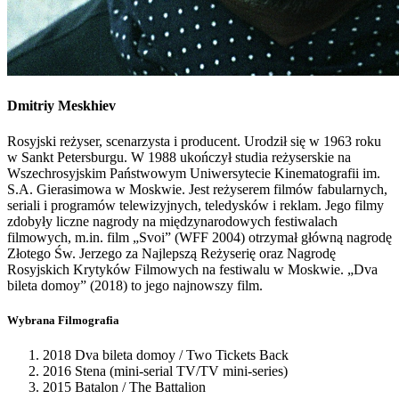
Dmitriy
Meskhiev
Rosyjski reżyser, scenarzysta i producent. Urodził się w 1963 roku
w Sankt Petersburgu. W 1988 ukończył studia reżyserskie na
Wszechrosyjskim Państwowym Uniwersytecie Kinematografii im.
S.A. Gierasimowa w Moskwie. Jest reżyserem filmów fabularnych,
seriali i programów telewizyjnych, teledysków i reklam. Jego filmy
zdobyły liczne nagrody na międzynarodowych festiwalach
filmowych, m.in. film „Svoi” (WFF 2004) otrzymał główną nagrodę
Złotego Św. Jerzego za Najlepszą Reżyserię oraz Nagrodę
Rosyjskich Krytyków Filmowych na festiwalu w Moskwie. „Dva
bileta domoy” (2018) to jego najnowszy film.
Wybrana Filmografia
2018 Dva bileta domoy / Two Tickets Back
2016 Stena (mini-serial TV/TV mini-series)
2015 Batalon / The Battalion