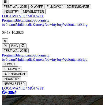
FESTIWAL 2025
O WMFF
FILMOWCY
DZIENNIKARZE
INDUSTRY
NEWSLETTER
LOGOWANIE / MÓJ WFF
Program
Bilety/Kina
Spotkania z
twórcami
Multimedia
Karnety
Nowiny
Jury
Wolontariat
Blog
09-18.10.2026
PL
ENG
FESTIWAL 2025
Program
Bilety/Kina
Spotkania z
twórcami
Multimedia
Karnety
Nowiny
Jury
Wolontariat
Blog
O WMFF
FILMOWCY
DZIENNIKARZE
INDUSTRY
NEWSLETTER
LOGOWANIE / MÓJ WFF