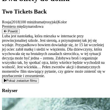
Two Tickets Back
Rosja
|
2018
|
100
min
|
dramat
|
rosyjski
|
Kolor
Premiera międzynarodowa
Powrót
Luba jest nastolatką, która mieszka w internacie przy
prowincjonalnej szkole. Jest sierotą, a przynajmniej tak jej się
wydaje. Przypadkowo bowiem dowiaduje się, że 15 lat wcześniej
jej ociec zabił matkę i siedzi w więzieniu. Dla dziewczyny, która
wychowała się na brutalnych zasadach sierocińca, w tej sytuacji
decyzja może być jedna – zemsta. Zdobywa broń i organizuje
wszystko tak, by spotkać ojca, który wkrótce będzie wychodził na
wolność. Jest wściekła… Pełen zwrotów akcji i dramatycznych
momentów film stawiający pytanie, czy gniew może zmienić się w
przebaczenie i zrozumienie.
Pokaż zwiastun filmu
Reżyser