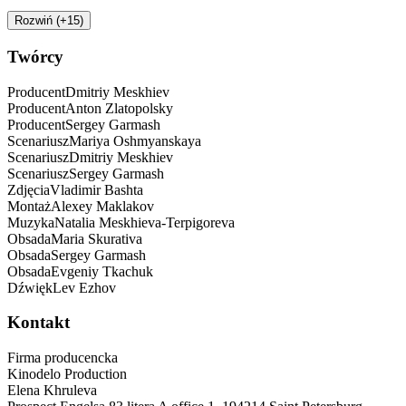
Rozwiń (+15)
Twórcy
Producent
Dmitriy
Meskhiev
Producent
Anton
Zlatopolsky
Producent
Sergey
Garmash
Scenariusz
Mariya
Oshmyanskaya
Scenariusz
Dmitriy
Meskhiev
Scenariusz
Sergey
Garmash
Zdjęcia
Vladimir
Bashta
Montaż
Alexey
Maklakov
Muzyka
Natalia
Meskhieva-Terpigoreva
Obsada
Maria
Skurativa
Obsada
Sergey
Garmash
Obsada
Evgeniy
Tkachuk
Dźwięk
Lev
Ezhov
Kontakt
Firma producencka
Kinodelo Production
Elena Khruleva