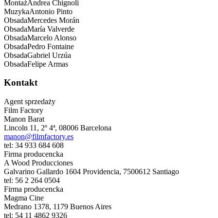
Montaż
Andrea
Chignoli
Muzyka
Antonio
Pinto
Obsada
Mercedes
Morán
Obsada
María
Valverde
Obsada
Marcelo
Alonso
Obsada
Pedro
Fontaine
Obsada
Gabriel
Urzúa
Obsada
Felipe
Armas
Kontakt
Agent sprzedaży
Film Factory
Manon Barat
Lincoln 11, 2º 4ª
,
08006
Barcelona
manon@filmfactory.es
tel:
34 933 684 608
Firma producencka
A Wood Producciones
Galvarino Gallardo 1604 Providencia
,
7500612
Santiago
tel:
56 2 264 0504
Firma producencka
Magma Cine
Medrano 1378
,
1179
Buenos Aires
tel:
54 11 4862 9326