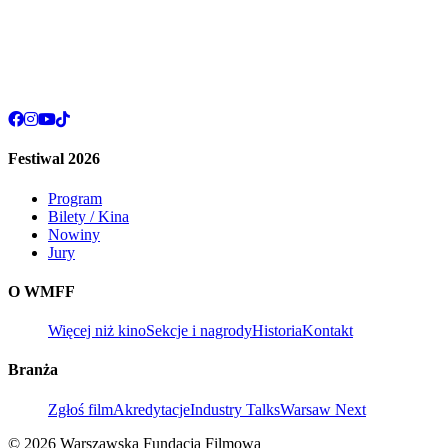
Festiwal 2026
Program
Bilety / Kina
Nowiny
Jury
O WMFF
Więcej niż kino
Sekcje i nagrody
Historia
Kontakt
Branża
Zgłoś film
Akredytacje
Industry Talks
Warsaw Next
© 2026 Warszawska Fundacja Filmowa