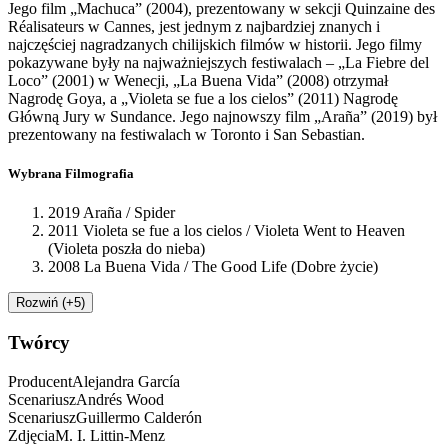
Jego film „Machuca” (2004), prezentowany w sekcji Quinzaine des
Réalisateurs w Cannes, jest jednym z najbardziej znanych i
najczęściej nagradzanych chilijskich filmów w historii. Jego filmy
pokazywane były na najważniejszych festiwalach – „La Fiebre del
Loco” (2001) w Wenecji, „La Buena Vida” (2008) otrzymał
Nagrodę Goya, a „Violeta se fue a los cielos” (2011) Nagrodę
Główną Jury w Sundance. Jego najnowszy film „Araña” (2019) był
prezentowany na festiwalach w Toronto i San Sebastian.
Wybrana Filmografia
2019 Araña / Spider
2011 Violeta se fue a los cielos / Violeta Went to Heaven
(Violeta poszła do nieba)
2008 La Buena Vida / The Good Life (Dobre życie)
Rozwiń (+5)
Twórcy
Producent
Alejandra
García
Scenariusz
Andrés
Wood
Scenariusz
Guillermo
Calderón
Zdjęcia
M. I.
Littin-Menz