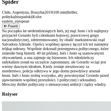
Spider
Chile, Argentyna, Brazylia
|
2019
|
100
min
|
thriller,
polityka
|
hiszpański
|
Kolor
eastern_european
Powrót
Na początku lat siedemdziesiątych Inés, jej mąż Justo i ich najlepszy
przyjaciel Gerardo byli członkami bojowej, prawicowej grupy
nacjonalistycznej, zdeterminowanej, by obalić marksistowski rząd
Salvadora Allende. Oprócz wspólnej sprawy łączył ich też namiętny
trójkąt miłosny. Wspólnie dokonali przestępstwa politycznego, które
zmieniło bieg historii. 40 lat później, Inés i Justo są szanowanymi
obywatelami, a ona zajmuje się biznesem. Ich młodzieńczy
radykalizm został na szczęście zapomniany, ale Gerardo wciąż jest
wierny dawnym ideałom. Kiedy zostaje aresztowany za
morderstwo, policja odkrywa w jego domu prawdziwy arsenał
broni. Inés i Justo zrobią wszystko, aby powstrzymać Gerardo przed
ujawnieniem wspólnej przeszłości. I politycznej i seksualnej.
Mroczny thriller polityczny o nienasyconej ambicji i żądzy władzy.
Reżyser