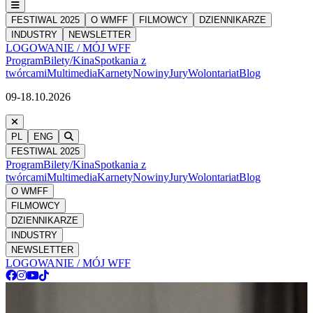
FESTIWAL 2025
O WMFF
FILMOWCY
DZIENNIKARZE
INDUSTRY
NEWSLETTER
LOGOWANIE / MÓJ WFF
Program
Bilety/Kina
Spotkania z
twórcami
Multimedia
Karnety
Nowiny
Jury
Wolontariat
Blog
09-18.10.2026
PL
ENG
FESTIWAL 2025
Program
Bilety/Kina
Spotkania z
twórcami
Multimedia
Karnety
Nowiny
Jury
Wolontariat
Blog
O WMFF
FILMOWCY
DZIENNIKARZE
INDUSTRY
NEWSLETTER
LOGOWANIE / MÓJ WFF