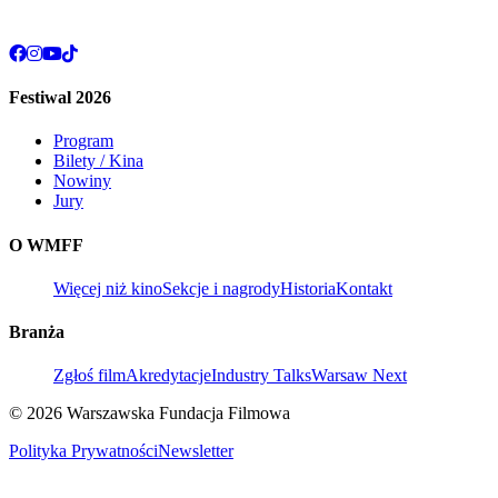
Festiwal 2026
Program
Bilety / Kina
Nowiny
Jury
O WMFF
Więcej niż kino
Sekcje i nagrody
Historia
Kontakt
Branża
Zgłoś film
Akredytacje
Industry Talks
Warsaw Next
© 2026 Warszawska Fundacja Filmowa
Polityka Prywatności
Newsletter