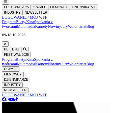
FESTIWAL 2025
O WMFF
FILMOWCY
DZIENNIKARZE
INDUSTRY
NEWSLETTER
LOGOWANIE / MÓJ WFF
Program
Bilety/Kina
Spotkania z
twórcami
Multimedia
Karnety
Nowiny
Jury
Wolontariat
Blog
09-18.10.2026
PL
ENG
FESTIWAL 2025
Program
Bilety/Kina
Spotkania z
twórcami
Multimedia
Karnety
Nowiny
Jury
Wolontariat
Blog
O WMFF
FILMOWCY
DZIENNIKARZE
INDUSTRY
NEWSLETTER
LOGOWANIE / MÓJ WFF