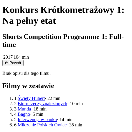
Konkurs Krótkometrażowy 1:
Na pełny etat
Shorts Competition Programme 1: Full-
time
|
2017
|
104
min
Powrót
Brak opisu dla tego filmu.
Filmy w zestawie
1
.
Święty Hubert
·
22
min
2
.
Biuro rzeczy znalezionych
·
10
min
3
.
Munda
·
18
min
4
.
Bagno
·
5
min
5
.
Interwencja w banku
·
14
min
6
.
Milczenie Polskich Owiec
·
35
min