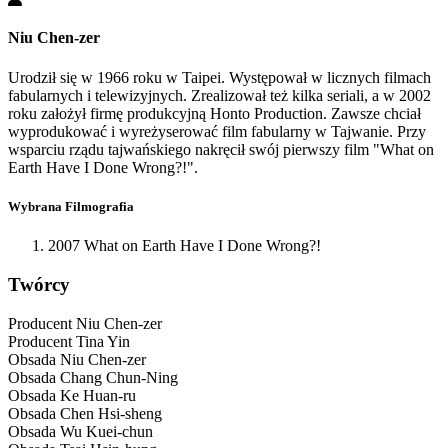
Niu Chen-zer
Urodził się w 1966 roku w Taipei. Występował w licznych filmach
fabularnych i telewizyjnych. Zrealizował też kilka seriali, a w 2002
roku założył firmę produkcyjną Honto Production. Zawsze chciał
wyprodukować i wyreżyserować film fabularny w Tajwanie. Przy
wsparciu rządu tajwańskiego nakręcił swój pierwszy film "What on
Earth Have I Done Wrong?!".
Wybrana Filmografia
2007 What on Earth Have I Done Wrong?!
Twórcy
Producent
Niu Chen-zer
Producent
Tina Yin
Obsada
Niu Chen-zer
Obsada
Chang Chun-Ning
Obsada
Ke Huan-ru
Obsada
Chen Hsi-sheng
Obsada
Wu Kuei-chun