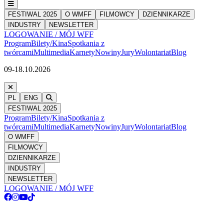
FESTIWAL 2025
O WMFF
FILMOWCY
DZIENNIKARZE
INDUSTRY
NEWSLETTER
LOGOWANIE / MÓJ WFF
Program
Bilety/Kina
Spotkania z
twórcami
Multimedia
Karnety
Nowiny
Jury
Wolontariat
Blog
09-18.10.2026
PL
ENG
FESTIWAL 2025
Program
Bilety/Kina
Spotkania z
twórcami
Multimedia
Karnety
Nowiny
Jury
Wolontariat
Blog
O WMFF
FILMOWCY
DZIENNIKARZE
INDUSTRY
NEWSLETTER
LOGOWANIE / MÓJ WFF