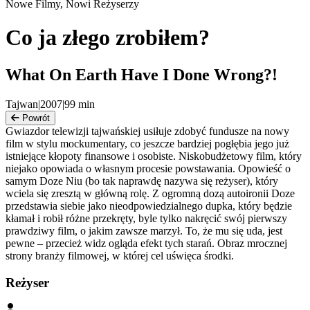
Nowe Filmy, Nowi Reżyserzy
Co ja złego zrobiłem?
What On Earth Have I Done Wrong?!
Tajwan
|
2007
|
99
min
Powrót
Gwiazdor telewizji tajwańskiej usiłuje zdobyć fundusze na nowy
film w stylu mockumentary, co jeszcze bardziej pogłębia jego już
istniejące kłopoty finansowe i osobiste. Niskobudżetowy film, który
niejako opowiada o własnym procesie powstawania. Opowieść o
samym Doze Niu (bo tak naprawdę nazywa się reżyser), który
wciela się zresztą w główną rolę. Z ogromną dozą autoironii Doze
przedstawia siebie jako nieodpowiedzialnego dupka, który będzie
kłamał i robił różne przekręty, byle tylko nakręcić swój pierwszy
prawdziwy film, o jakim zawsze marzył. To, że mu się uda, jest
pewne – przecież widz ogląda efekt tych starań. Obraz mrocznej
strony branży filmowej, w której cel uświęca środki.
Reżyser