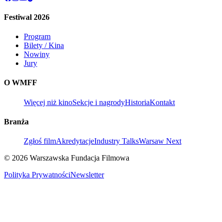
Festiwal 2026
Program
Bilety / Kina
Nowiny
Jury
O WMFF
Więcej niż kino
Sekcje i nagrody
Historia
Kontakt
Branża
Zgłoś film
Akredytacje
Industry Talks
Warsaw Next
© 2026 Warszawska Fundacja Filmowa
Polityka Prywatności
Newsletter