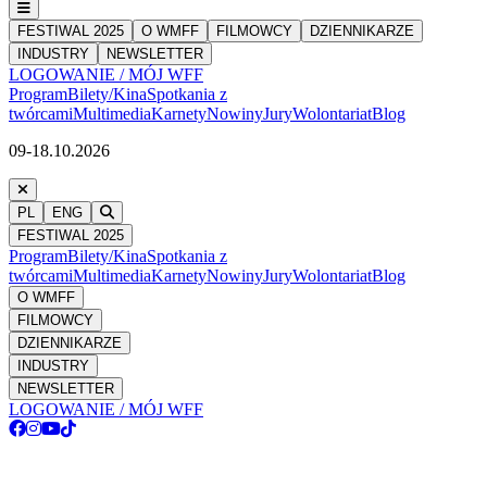
FESTIWAL 2025
O WMFF
FILMOWCY
DZIENNIKARZE
INDUSTRY
NEWSLETTER
LOGOWANIE / MÓJ WFF
Program
Bilety/Kina
Spotkania z
twórcami
Multimedia
Karnety
Nowiny
Jury
Wolontariat
Blog
09-18.10.2026
PL
ENG
FESTIWAL 2025
Program
Bilety/Kina
Spotkania z
twórcami
Multimedia
Karnety
Nowiny
Jury
Wolontariat
Blog
O WMFF
FILMOWCY
DZIENNIKARZE
INDUSTRY
NEWSLETTER
LOGOWANIE / MÓJ WFF