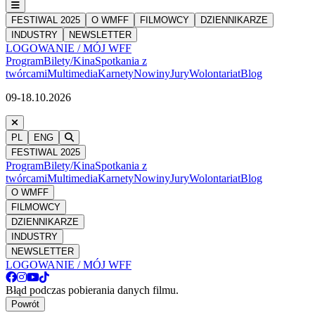
FESTIWAL 2025
O WMFF
FILMOWCY
DZIENNIKARZE
INDUSTRY
NEWSLETTER
LOGOWANIE / MÓJ WFF
Program
Bilety/Kina
Spotkania z
twórcami
Multimedia
Karnety
Nowiny
Jury
Wolontariat
Blog
09-18.10.2026
PL
ENG
FESTIWAL 2025
Program
Bilety/Kina
Spotkania z
twórcami
Multimedia
Karnety
Nowiny
Jury
Wolontariat
Blog
O WMFF
FILMOWCY
DZIENNIKARZE
INDUSTRY
NEWSLETTER
LOGOWANIE / MÓJ WFF
Błąd podczas pobierania danych filmu.
Powrót