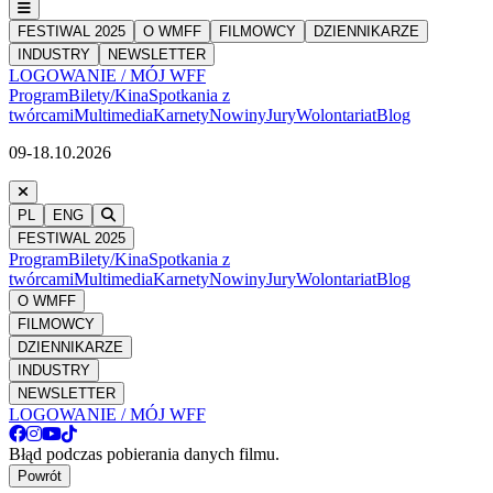
FESTIWAL 2025
O WMFF
FILMOWCY
DZIENNIKARZE
INDUSTRY
NEWSLETTER
LOGOWANIE / MÓJ WFF
Program
Bilety/Kina
Spotkania z
twórcami
Multimedia
Karnety
Nowiny
Jury
Wolontariat
Blog
09-18.10.2026
PL
ENG
FESTIWAL 2025
Program
Bilety/Kina
Spotkania z
twórcami
Multimedia
Karnety
Nowiny
Jury
Wolontariat
Blog
O WMFF
FILMOWCY
DZIENNIKARZE
INDUSTRY
NEWSLETTER
LOGOWANIE / MÓJ WFF
Błąd podczas pobierania danych filmu.
Powrót