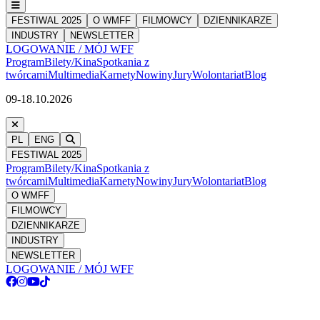
FESTIWAL 2025
O WMFF
FILMOWCY
DZIENNIKARZE
INDUSTRY
NEWSLETTER
LOGOWANIE / MÓJ WFF
Program
Bilety/Kina
Spotkania z
twórcami
Multimedia
Karnety
Nowiny
Jury
Wolontariat
Blog
09-18.10.2026
PL
ENG
FESTIWAL 2025
Program
Bilety/Kina
Spotkania z
twórcami
Multimedia
Karnety
Nowiny
Jury
Wolontariat
Blog
O WMFF
FILMOWCY
DZIENNIKARZE
INDUSTRY
NEWSLETTER
LOGOWANIE / MÓJ WFF