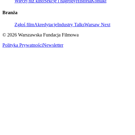
Więcej niż kino
Sekcje i nagrody
Historia
Kontakt
Branża
Zgłoś film
Akredytacje
Industry Talks
Warsaw Next
© 2026 Warszawska Fundacja Filmowa
Polityka Prywatności
Newsletter