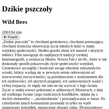
Dzikie pszczoły
Wild Bees
|
2001
|
94
min
Powrót
„Dzikie pszczoły” to chwilami groteskowa, chwilami poruszająca,
chwilami ironiczna obserwacja życia młodych ludzi w małej
wiejskiej społeczności. Słodko-gorzki obraz ich marzeń i skrytych
miłości. Film nawiązuje do najlepszych tradycji czeskiej
kinematografii, a zwłaszcza filmów Nowej Fali z lat 60., które w tak
doskonały sposób pokazywały życie społeczności wiejskiej.
Groteskowe szczegóły i ironiczne uwagi odnośnie mieszkańców
wioski, którzy wydają się w pewnym sensie oderwanymi od
nowoczesnej rzeczywistości, są przedstawione z sentymentem dla
ich osobowości, ich skrytych pragnień, ich zadawnionych waśni i
cichej rozpaczy, że nigdy nie uda im się wyrwać z tego świata.
Życie w małej wiosce położonej w północnych Morawach, z dala
od wielkiego świata i jego rozlicznych konfliktów, składa się z
dwóch elementów – „nicnierobienia” i przesiadywania w barze. Po
czterdziestu latach komunizmu pozostały tu tylko na wpół
zrujnowany kościółek, opuszczone obszary rolne, 99-procentowe