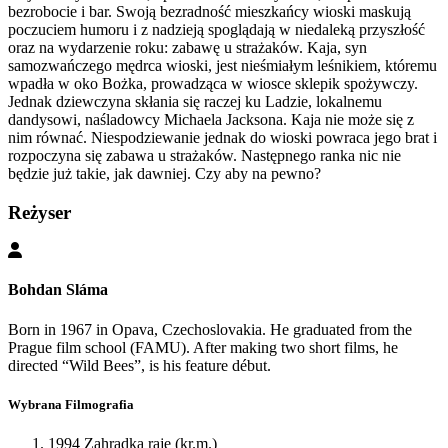
bezrobocie i bar. Swoją bezradność mieszkańcy wioski maskują
poczuciem humoru i z nadzieją spoglądają w niedaleką przyszłość
oraz na wydarzenie roku: zabawę u strażaków. Kaja, syn
samozwańczego mędrca wioski, jest nieśmiałym leśnikiem, któremu
wpadła w oko Bożka, prowadząca w wiosce sklepik spożywczy.
Jednak dziewczyna skłania się raczej ku Ladzie, lokalnemu
dandysowi, naśladowcy Michaela Jacksona. Kaja nie może się z
nim równać. Niespodziewanie jednak do wioski powraca jego brat i
rozpoczyna się zabawa u strażaków. Następnego ranka nic nie
będzie już takie, jak dawniej. Czy aby na pewno?
Reżyser
Bohdan Sláma
Born in 1967 in Opava, Czechoslovakia. He graduated from the
Prague film school (FAMU). After making two short films, he
directed “Wild Bees”, is his feature début.
Wybrana Filmografia
1994 Zahradka raje (kr.m.)