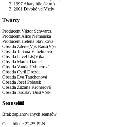
1997 Akaty bile (śr.m.)
2001 Divoké vc(V)ely
Twórcy
Producent
Viktor Schwarcz
Producent
Alice Nemanska
Producent
Helena Slavikova
Obsada
Zdene(V)k Raus(V)er
Obsada
Tatiana Vilhelmová
Obsada
Pavel Lis(V)ka
Obsada
Marek Daniel
Obsada
Vanda Hybnerová
Obsada
Cyril Drozda
Obsada
Eva Tauchenová
Obsada
Josef Polasek
Obsada
Zuzana Kronerová
Obsada
Jaroslav Dus(V)ek
Seanse
Brak zaplanowanych seansów.
Cena biletu: 22-25 PLN