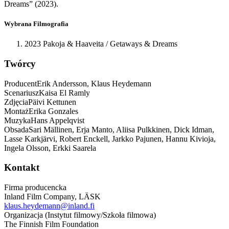
Dreams” (2023).
Wybrana Filmografia
2023 Pakoja & Haaveita / Getaways & Dreams
Twórcy
Producent
Erik Andersson, Klaus Heydemann
Scenariusz
Kaisa El Ramly
Zdjęcia
Päivi Kettunen
Montaż
Erika Gonzales
Muzyka
Hans Appelqvist
Obsada
Sari Mällinen, Erja Manto, Aliisa Pulkkinen, Dick Idman,
Lasse Karkjärvi,
Robert Enckell, Jarkko Pajunen, Hannu Kivioja,
Ingela Olsson, Erkki Saarela
Kontakt
Firma producencka
Inland Film Company, LÄSK
klaus.heydemann@inland.fi
Organizacja (Instytut filmowy/Szkoła filmowa)
The Finnish Film Foundation