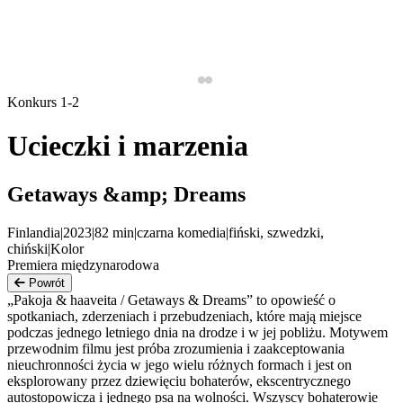
Konkurs 1-2
Ucieczki i marzenia
Getaways &amp; Dreams
Finlandia
|
2023
|
82
min
|
czarna komedia
|
fiński, szwedzki,
chiński
|
Kolor
Premiera międzynarodowa
Powrót
„Pakoja & haaveita / Getaways & Dreams” to opowieść o
spotkaniach, zderzeniach i przebudzeniach, które mają miejsce
podczas jednego letniego dnia na drodze i w jej pobliżu. Motywem
przewodnim filmu jest próba zrozumienia i zaakceptowania
nieuchronności życia w jego wielu różnych formach i jest on
eksplorowany przez dziewięciu bohaterów, ekscentrycznego
autostopowicza i jednego psa na wolności. Wszyscy bohaterowie