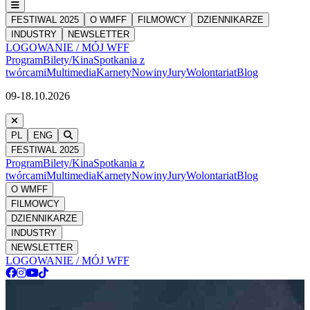
FESTIWAL 2025
O WMFF
FILMOWCY
DZIENNIKARZE
INDUSTRY
NEWSLETTER
LOGOWANIE / MÓJ WFF
Program
Bilety/Kina
Spotkania z
twórcami
Multimedia
Karnety
Nowiny
Jury
Wolontariat
Blog
09-18.10.2026
PL
ENG
FESTIWAL 2025
Program
Bilety/Kina
Spotkania z
twórcami
Multimedia
Karnety
Nowiny
Jury
Wolontariat
Blog
O WMFF
FILMOWCY
DZIENNIKARZE
INDUSTRY
NEWSLETTER
LOGOWANIE / MÓJ WFF