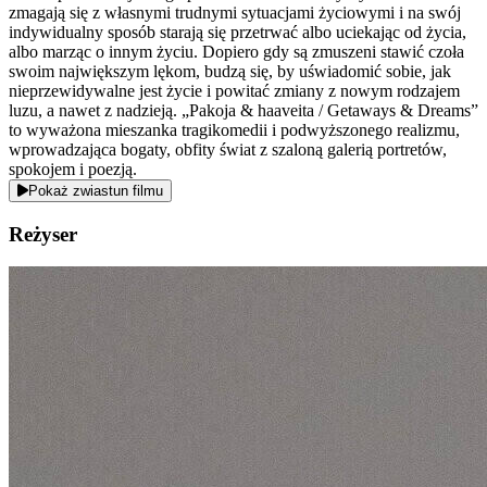
zmagają się z własnymi trudnymi sytuacjami życiowymi i na swój
indywidualny sposób starają się przetrwać albo uciekając od życia,
albo marząc o innym życiu. Dopiero gdy są zmuszeni stawić czoła
swoim największym lękom, budzą się, by uświadomić sobie, jak
nieprzewidywalne jest życie i powitać zmiany z nowym rodzajem
luzu, a nawet z nadzieją. „Pakoja & haaveita / Getaways & Dreams”
to wyważona mieszanka tragikomedii i podwyższonego realizmu,
wprowadzająca bogaty, obfity świat z szaloną galerią portretów,
spokojem i poezją.
Pokaż zwiastun filmu
Reżyser