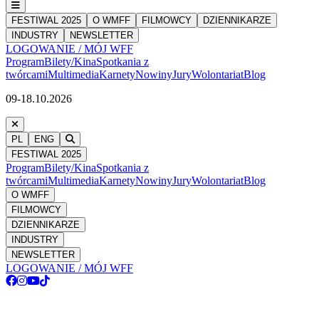
FESTIWAL 2025
O WMFF
FILMOWCY
DZIENNIKARZE
INDUSTRY
NEWSLETTER
LOGOWANIE / MÓJ WFF
Program
Bilety/Kina
Spotkania z
twórcami
Multimedia
Karnety
Nowiny
Jury
Wolontariat
Blog
09-18.10.2026
PL
ENG
FESTIWAL 2025
Program
Bilety/Kina
Spotkania z
twórcami
Multimedia
Karnety
Nowiny
Jury
Wolontariat
Blog
O WMFF
FILMOWCY
DZIENNIKARZE
INDUSTRY
NEWSLETTER
LOGOWANIE / MÓJ WFF