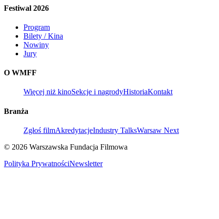
Festiwal 2026
Program
Bilety / Kina
Nowiny
Jury
O WMFF
Więcej niż kino
Sekcje i nagrody
Historia
Kontakt
Branża
Zgłoś film
Akredytacje
Industry Talks
Warsaw Next
© 2026 Warszawska Fundacja Filmowa
Polityka Prywatności
Newsletter