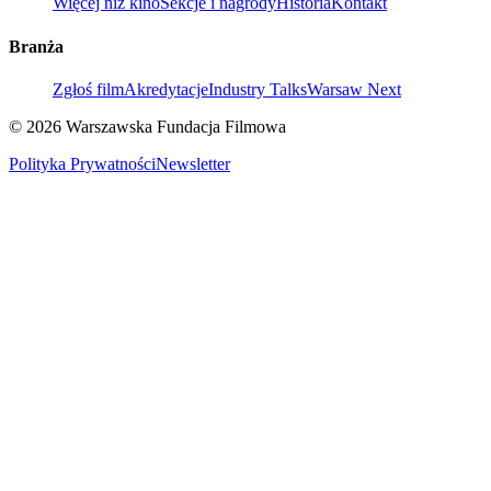
Więcej niż kino
Sekcje i nagrody
Historia
Kontakt
Branża
Zgłoś film
Akredytacje
Industry Talks
Warsaw Next
© 2026 Warszawska Fundacja Filmowa
Polityka Prywatności
Newsletter