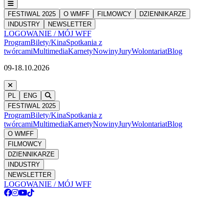
FESTIWAL 2025
O WMFF
FILMOWCY
DZIENNIKARZE
INDUSTRY
NEWSLETTER
LOGOWANIE / MÓJ WFF
Program
Bilety/Kina
Spotkania z
twórcami
Multimedia
Karnety
Nowiny
Jury
Wolontariat
Blog
09-18.10.2026
PL
ENG
FESTIWAL 2025
Program
Bilety/Kina
Spotkania z
twórcami
Multimedia
Karnety
Nowiny
Jury
Wolontariat
Blog
O WMFF
FILMOWCY
DZIENNIKARZE
INDUSTRY
NEWSLETTER
LOGOWANIE / MÓJ WFF