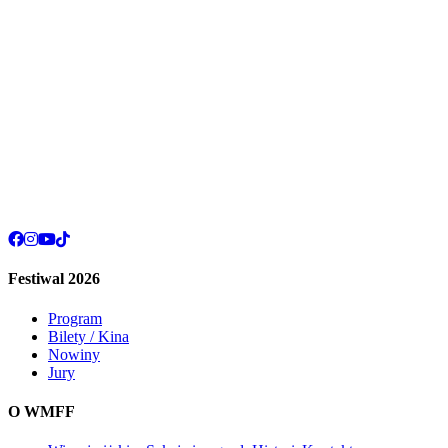
Festiwal 2026
Program
Bilety / Kina
Nowiny
Jury
O WMFF