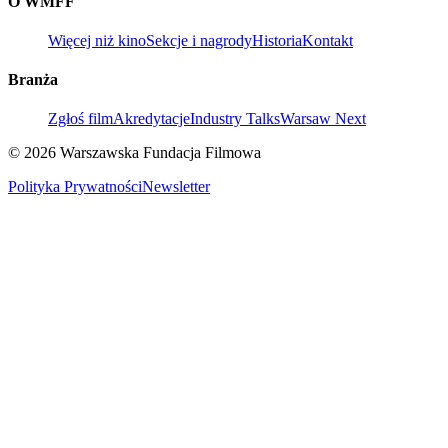
O WMFF
Więcej niż kino
Sekcje i nagrody
Historia
Kontakt
Branża
Zgłoś film
Akredytacje
Industry Talks
Warsaw Next
© 2026 Warszawska Fundacja Filmowa
Polityka Prywatności
Newsletter