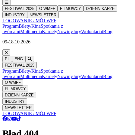
FESTIWAL 2025
O WMFF
FILMOWCY
DZIENNIKARZE
INDUSTRY
NEWSLETTER
LOGOWANIE / MÓJ WFF
Program
Bilety/Kina
Spotkania z
twórcami
Multimedia
Karnety
Nowiny
Jury
Wolontariat
Blog
09-18.10.2026
PL
ENG
FESTIWAL 2025
Program
Bilety/Kina
Spotkania z
twórcami
Multimedia
Karnety
Nowiny
Jury
Wolontariat
Blog
O WMFF
FILMOWCY
DZIENNIKARZE
INDUSTRY
NEWSLETTER
LOGOWANIE / MÓJ WFF
Błąd 404