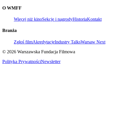
O WMFF
Więcej niż kino
Sekcje i nagrody
Historia
Kontakt
Branża
Zgłoś film
Akredytacje
Industry Talks
Warsaw Next
© 2026 Warszawska Fundacja Filmowa
Polityka Prywatności
Newsletter