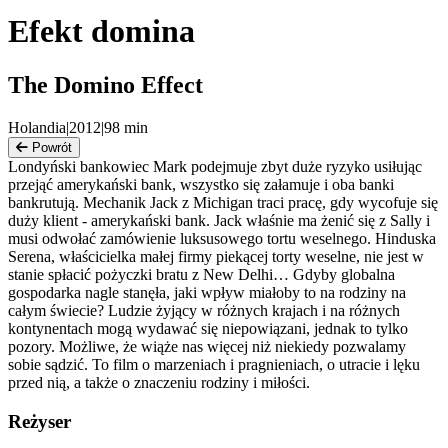
Efekt domina
The Domino Effect
Holandia
|
2012
|
98
min
Powrót
Londyński bankowiec Mark podejmuje zbyt duże ryzyko usiłując
przejąć amerykański bank, wszystko się załamuje i oba banki
bankrutują. Mechanik Jack z Michigan traci pracę, gdy wycofuje się
duży klient - amerykański bank. Jack właśnie ma żenić się z Sally i
musi odwołać zamówienie luksusowego tortu weselnego. Hinduska
Serena, właścicielka małej firmy piekącej torty weselne, nie jest w
stanie spłacić pożyczki bratu z New Delhi… Gdyby globalna
gospodarka nagle stanęła, jaki wpływ miałoby to na rodziny na
całym świecie? Ludzie żyjący w różnych krajach i na różnych
kontynentach mogą wydawać się niepowiązani, jednak to tylko
pozory. Możliwe, że wiąże nas więcej niż niekiedy pozwalamy
sobie sądzić. To film o marzeniach i pragnieniach, o utracie i lęku
przed nią, a także o znaczeniu rodziny i miłości.
Reżyser