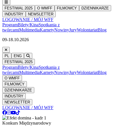
FESTIWAL 2025
O WMFF
FILMOWCY
DZIENNIKARZE
INDUSTRY
NEWSLETTER
LOGOWANIE / MÓJ WFF
Program
Bilety/Kina
Spotkania z
twórcami
Multimedia
Karnety
Nowiny
Jury
Wolontariat
Blog
09-18.10.2026
PL
ENG
FESTIWAL 2025
Program
Bilety/Kina
Spotkania z
twórcami
Multimedia
Karnety
Nowiny
Jury
Wolontariat
Blog
O WMFF
FILMOWCY
DZIENNIKARZE
INDUSTRY
NEWSLETTER
LOGOWANIE / MÓJ WFF
Konkurs Międzynarodowy