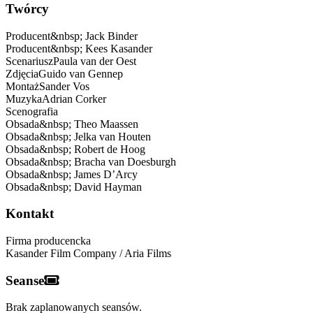
Twórcy
Producent
&nbsp;
Jack Binder
Producent
&nbsp;
Kees Kasander
Scenariusz
Paula
van der Oest
Zdjęcia
Guido
van Gennep
Montaż
Sander
Vos
Muzyka
Adrian
Corker
Scenografia
Obsada
&nbsp;
Theo Maassen
Obsada
&nbsp;
Jelka van Houten
Obsada
&nbsp;
Robert de Hoog
Obsada
&nbsp;
Bracha van Doesburgh
Obsada
&nbsp;
James D’Arcy
Obsada
&nbsp;
David Hayman
Kontakt
Firma producencka
Kasander Film Company / Aria Films
Seanse
Brak zaplanowanych seansów.