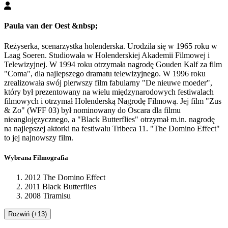
Paula van der Oest
&nbsp;
Reżyserka, scenarzystka holenderska. Urodziła się w 1965 roku w
Laag Soeren. Studiowała w Holenderskiej Akademii Filmowej i
Telewizyjnej. W 1994 roku otrzymała nagrodę Gouden Kalf za film
"Coma", dla najlepszego dramatu telewizyjnego. W 1996 roku
zrealizowała swój pierwszy film fabularny "De nieuwe moeder",
który był prezentowany na wielu międzynarodowych festiwalach
filmowych i otrzymał Holenderską Nagrodę Filmową. Jej film "Zus
& Zo" (WFF 03) był nominowany do Oscara dla filmu
nieanglojęzycznego, a "Black Butterflies" otrzymał m.in. nagrodę
na najlepszej aktorki na festiwalu Tribeca 11. "The Domino Effect"
to jej najnowszy film.
Wybrana Filmografia
2012 The Domino Effect
2011 Black Butterflies
2008 Tiramisu
Rozwiń (+13)