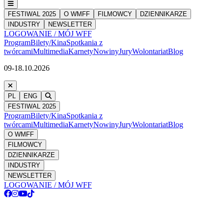
FESTIWAL 2025
O WMFF
FILMOWCY
DZIENNIKARZE
INDUSTRY
NEWSLETTER
LOGOWANIE / MÓJ WFF
Program
Bilety/Kina
Spotkania z
twórcami
Multimedia
Karnety
Nowiny
Jury
Wolontariat
Blog
09-18.10.2026
PL
ENG
FESTIWAL 2025
Program
Bilety/Kina
Spotkania z
twórcami
Multimedia
Karnety
Nowiny
Jury
Wolontariat
Blog
O WMFF
FILMOWCY
DZIENNIKARZE
INDUSTRY
NEWSLETTER
LOGOWANIE / MÓJ WFF