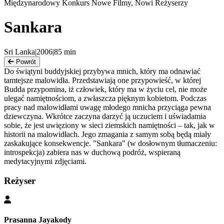
Międzynarodowy Konkurs Nowe Filmy, Nowi Reżyserzy
Sankara
Sri Lanka
|
2006
|
85
min
Powrót
Do świątyni buddyjskiej przybywa mnich, który ma odnawiać
tamtejsze malowidła. Przedstawiają one przypowieść, w której
Budda przypomina, iż człowiek, który ma w życiu cel, nie może
ulegać namiętnościom, a zwłaszcza pięknym kobietom. Podczas
pracy nad malowidłami uwagę młodego mnicha przyciąga pewna
dziewczyna. Wkrótce zaczyna darzyć ją uczuciem i uświadamia
sobie, że jest uwięziony w sieci ziemskich namiętności – tak, jak w
historii na malowidłach. Jego zmagania z samym sobą będą miały
zaskakujące konsekwencje. "Sankara" (w dosłownym tłumaczeniu:
introspekcja) zabiera nas w duchową podróż, wspieraną
medytacyjnymi zdjęciami.
Reżyser
Prasanna Jayakody