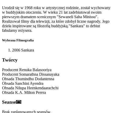
Urodził się w 1968 roku w artystycznej rodzinie, został wychowany
w buddyjskim otoczeniu. W wieku 21 lat zadebiutował swoim
pierwszym dramatem scenicznym "Sewaneli Saha Minissu".
Realizował filmy dla telewizji, za które zdobył liczne nagrody. Jego
dzieła inspirowane są filozofią buddyjską."Sankara" to debiut
fabularny reżysera.
Wybrana Filmografia
2006 Sankara
Twórcy
Producent
Renuka Balasooriya
Producent
Somarathna Dissanayaka
Obsada
Thumindhu Dodantenna
Obsada
Sanchini Ayendra
Obsada
Nilupa Heenkendaarachchi
Obsada
K.A. Milton Perera
Seanse
Brak zaplanowanych seansów.