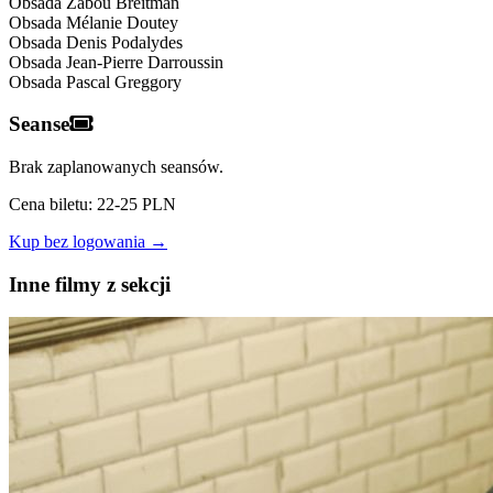
Obsada
Zabou Breitman
Obsada
Mélanie Doutey
Obsada
Denis Podalydes
Obsada
Jean-Pierre Darroussin
Obsada
Pascal Greggory
Seanse
Brak zaplanowanych seansów.
Cena biletu: 22-25 PLN
Kup bez logowania →
Inne filmy z sekcji