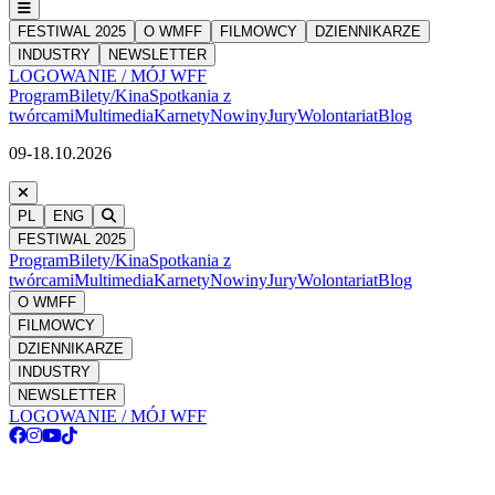
FESTIWAL 2025
O WMFF
FILMOWCY
DZIENNIKARZE
INDUSTRY
NEWSLETTER
LOGOWANIE / MÓJ WFF
Program
Bilety/Kina
Spotkania z
twórcami
Multimedia
Karnety
Nowiny
Jury
Wolontariat
Blog
09-18.10.2026
PL
ENG
FESTIWAL 2025
Program
Bilety/Kina
Spotkania z
twórcami
Multimedia
Karnety
Nowiny
Jury
Wolontariat
Blog
O WMFF
FILMOWCY
DZIENNIKARZE
INDUSTRY
NEWSLETTER
LOGOWANIE / MÓJ WFF