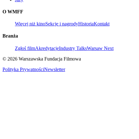
O WMFF
Więcej niż kino
Sekcje i nagrody
Historia
Kontakt
Branża
Zgłoś film
Akredytacje
Industry Talks
Warsaw Next
© 2026 Warszawska Fundacja Filmowa
Polityka Prywatności
Newsletter