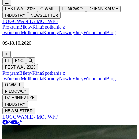
FESTIWAL 2025
O WMFF
FILMOWCY
DZIENNIKARZE
INDUSTRY
NEWSLETTER
LOGOWANIE / MÓJ WFF
Program
Bilety/Kina
Spotkania z
twórcami
Multimedia
Karnety
Nowiny
Jury
Wolontariat
Blog
09-18.10.2026
PL
ENG
FESTIWAL 2025
Program
Bilety/Kina
Spotkania z
twórcami
Multimedia
Karnety
Nowiny
Jury
Wolontariat
Blog
O WMFF
FILMOWCY
DZIENNIKARZE
INDUSTRY
NEWSLETTER
LOGOWANIE / MÓJ WFF