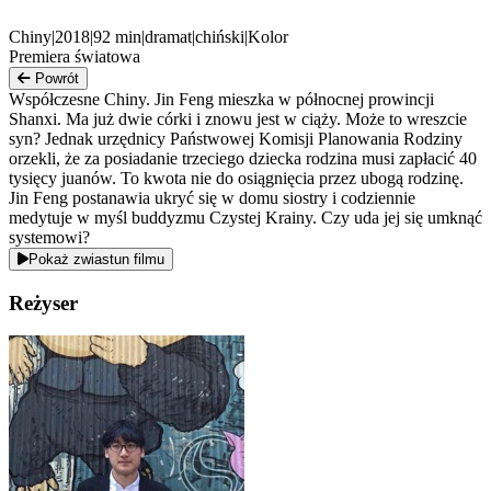
Chiny
|
2018
|
92
min
|
dramat
|
chiński
|
Kolor
Premiera światowa
Powrót
Współczesne Chiny. Jin Feng mieszka w północnej prowincji
Shanxi. Ma już dwie córki i znowu jest w ciąży. Może to wreszcie
syn? Jednak urzędnicy Państwowej Komisji Planowania Rodziny
orzekli, że za posiadanie trzeciego dziecka rodzina musi zapłacić 40
tysięcy juanów. To kwota nie do osiągnięcia przez ubogą rodzinę.
Jin Feng postanawia ukryć się w domu siostry i codziennie
medytuje w myśl buddyzmu Czystej Krainy. Czy uda jej się umknąć
systemowi?
Pokaż zwiastun filmu
Reżyser