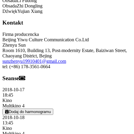
Obsada
Li
Fudong
Obsada
Zhi
Dongling
Dźwięk
Yujian
Xiang
Kontakt
Firma producencka
Beijing Yiwu Culture Communication Co.Ltd
Zhenyu Sun
Room 1610, Building 13, Post-modernity Estate, Baiziwan Street,
Chaoyang District
,
Bejing
sunzhenyu19910401@gmail.com
tel:
(+86) 178-3561-0664
Seanse
2018-10-17
18:45
Kino
Multikino 4
Dodaj do harmonogramu
2018-10-18
13:45
Kino
Multikino 4