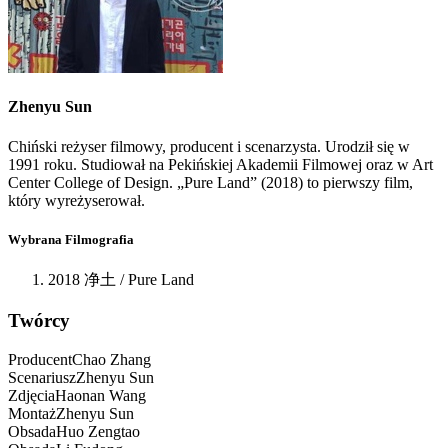
Zhenyu
Sun
Chiński reżyser filmowy, producent i scenarzysta. Urodził się w
1991 roku. Studiował na Pekińskiej Akademii Filmowej oraz w Art
Center College of Design. „Pure Land” (2018) to pierwszy film,
który wyreżyserował.
Wybrana Filmografia
2018 净土 / Pure Land
Twórcy
Producent
Chao
Zhang
Scenariusz
Zhenyu
Sun
Zdjęcia
Haonan
Wang
Montaż
Zhenyu
Sun
Obsada
Huo
Zengtao