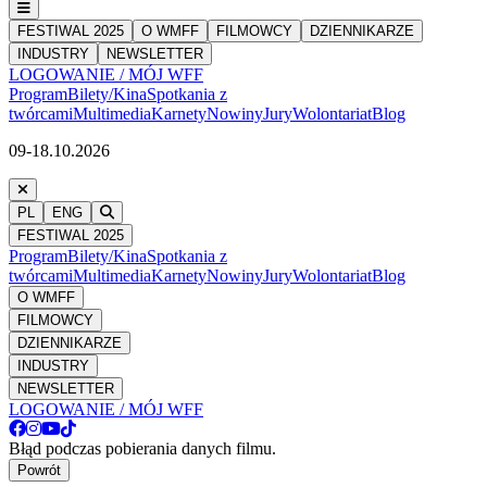
FESTIWAL 2025
O WMFF
FILMOWCY
DZIENNIKARZE
INDUSTRY
NEWSLETTER
LOGOWANIE / MÓJ WFF
Program
Bilety/Kina
Spotkania z
twórcami
Multimedia
Karnety
Nowiny
Jury
Wolontariat
Blog
09-18.10.2026
PL
ENG
FESTIWAL 2025
Program
Bilety/Kina
Spotkania z
twórcami
Multimedia
Karnety
Nowiny
Jury
Wolontariat
Blog
O WMFF
FILMOWCY
DZIENNIKARZE
INDUSTRY
NEWSLETTER
LOGOWANIE / MÓJ WFF
Błąd podczas pobierania danych filmu.
Powrót