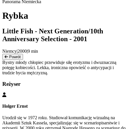
Panorama Niemiecka
Rybka
Little Fish - Next Generation/10th
Anniversary Selection - 2001
Niemcy
|
2000
|
9
min
Powrót
Bystry młody chłopiec przewiduje siłę erotyzmu i dwuznaczną
potęgę kobiecości. Lekka, ironiczna opowieść o antycypacji i
trudzie bycia mężczyzną.
Reżyser
Holger Ernst
Urodził się w 1972 roku. Studiował komunikację wizualną na
Akademii Sztuk Kassela, specjalizując się w scenariopisarstwie i
reżyserii. W 2000 roku otrzymał Nagrodę Hessego za scenariusz do