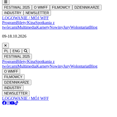
FESTIWAL 2025
O WMFF
FILMOWCY
DZIENNIKARZE
INDUSTRY
NEWSLETTER
LOGOWANIE / MÓJ WFF
Program
Bilety/Kina
Spotkania z
twórcami
Multimedia
Karnety
Nowiny
Jury
Wolontariat
Blog
09-18.10.2026
PL
ENG
FESTIWAL 2025
Program
Bilety/Kina
Spotkania z
twórcami
Multimedia
Karnety
Nowiny
Jury
Wolontariat
Blog
O WMFF
FILMOWCY
DZIENNIKARZE
INDUSTRY
NEWSLETTER
LOGOWANIE / MÓJ WFF