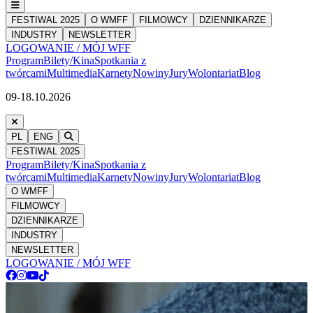
FESTIWAL 2025
O WMFF
FILMOWCY
DZIENNIKARZE
INDUSTRY
NEWSLETTER
LOGOWANIE / MÓJ WFF
Program
Bilety/Kina
Spotkania z
twórcami
Multimedia
Karnety
Nowiny
Jury
Wolontariat
Blog
09-18.10.2026
PL
ENG
FESTIWAL 2025
Program
Bilety/Kina
Spotkania z
twórcami
Multimedia
Karnety
Nowiny
Jury
Wolontariat
Blog
O WMFF
FILMOWCY
DZIENNIKARZE
INDUSTRY
NEWSLETTER
LOGOWANIE / MÓJ WFF