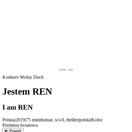
Konkurs Wolny Duch
Jestem REN
I am REN
Polska
|
2019
|
75
min
|
dramat, sci-fi, thriller
|
polski
|
Kolor
Premiera światowa
Powrót