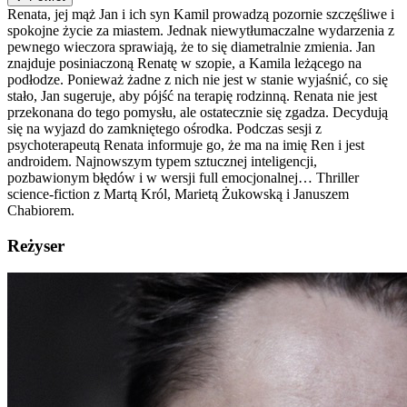
Renata, jej mąż Jan i ich syn Kamil prowadzą pozornie szczęśliwe i
spokojne życie za miastem. Jednak niewytłumaczalne wydarzenia z
pewnego wieczora sprawiają, że to się diametralnie zmienia. Jan
znajduje posiniaczoną Renatę w szopie, a Kamila leżącego na
podłodze. Ponieważ żadne z nich nie jest w stanie wyjaśnić, co się
stało, Jan sugeruje, aby pójść na terapię rodzinną. Renata nie jest
przekonana do tego pomysłu, ale ostatecznie się zgadza. Decydują
się na wyjazd do zamkniętego ośrodka. Podczas sesji z
psychoterapeutą Renata informuje go, że ma na imię Ren i jest
androidem. Najnowszym typem sztucznej inteligencji,
pozbawionym błędów i w wersji full emocjonalnej… Thriller
science-fiction z Martą Król, Marietą Żukowską i Januszem
Chabiorem.
Reżyser