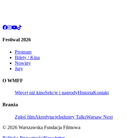
Festiwal 2026
Program
Bilety / Kina
Nowiny
Jury
O WMFF
Więcej niż kino
Sekcje i nagrody
Historia
Kontakt
Branża
Zgłoś film
Akredytacje
Industry Talks
Warsaw Next
© 2026 Warszawska Fundacja Filmowa
Polityka Prywatności
Newsletter