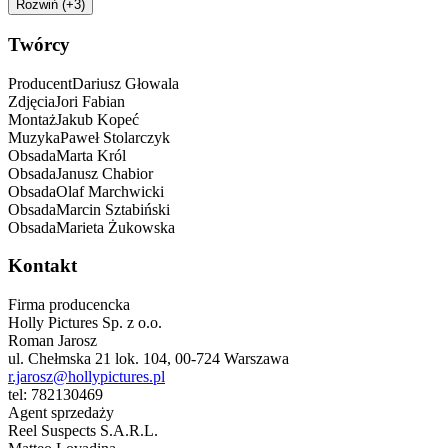
Rozwiń (+3)
Twórcy
Producent
Dariusz
Głowala
Zdjęcia
Jori
Fabian
Montaż
Jakub
Kopeć
Muzyka
Paweł
Stolarczyk
Obsada
Marta
Król
Obsada
Janusz
Chabior
Obsada
Olaf
Marchwicki
Obsada
Marcin
Sztabiński
Obsada
Marieta
Żukowska
Kontakt
Firma producencka
Holly Pictures Sp. z o.o.
Roman Jarosz
ul. Chełmska 21 lok. 104
,
00-724
Warszawa
r.jarosz@hollypictures.pl
tel:
782130469
Agent sprzedaży
Reel Suspects S.A.R.L.