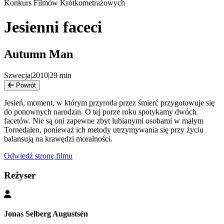
Konkurs Filmów Krótkometrażowych
Jesienni faceci
Autumn Man
Szwecja
|
2010
|
29
min
Powrót
Jesień, moment, w którym przyroda przez śmierć przygotowuje się
do ponownych narodzin. O tej porze roku spotykamy dwóch
facetów. Nie są oni zapewne zbyt lubianymi osobami w małym
Tornedalen, ponieważ ich metody utrzymywania się przy życiu
balansują na krawędzi moralności.
Odwiedź stronę filmu
Reżyser
Jonas Selberg Augustsén