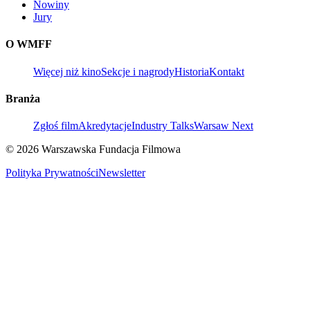
Nowiny
Jury
O WMFF
Więcej niż kino
Sekcje i nagrody
Historia
Kontakt
Branża
Zgłoś film
Akredytacje
Industry Talks
Warsaw Next
© 2026 Warszawska Fundacja Filmowa
Polityka Prywatności
Newsletter