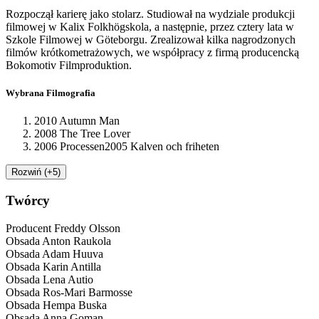
Rozpoczął karierę jako stolarz. Studiował na wydziale produkcji
filmowej w Kalix Folkhögskola, a następnie, przez cztery lata w
Szkole Filmowej w Göteborgu. Zrealizował kilka nagrodzonych
filmów krótkometrażowych, we współpracy z firmą producencką
Bokomotiv Filmproduktion.
Wybrana Filmografia
2010 Autumn Man
2008 The Tree Lover
2006 Processen2005 Kalven och friheten
Rozwiń (+5)
Twórcy
Producent
Freddy Olsson
Obsada
Anton Raukola
Obsada
Adam Huuva
Obsada
Karin Antilla
Obsada
Lena Autio
Obsada
Ros-Mari Barmosse
Obsada
Hempa Buska
Obsada
Anna Goman