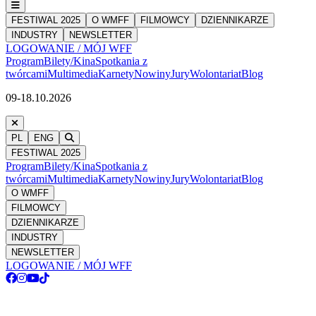
FESTIWAL 2025
O WMFF
FILMOWCY
DZIENNIKARZE
INDUSTRY
NEWSLETTER
LOGOWANIE / MÓJ WFF
Program
Bilety/Kina
Spotkania z
twórcami
Multimedia
Karnety
Nowiny
Jury
Wolontariat
Blog
09-18.10.2026
PL
ENG
FESTIWAL 2025
Program
Bilety/Kina
Spotkania z
twórcami
Multimedia
Karnety
Nowiny
Jury
Wolontariat
Blog
O WMFF
FILMOWCY
DZIENNIKARZE
INDUSTRY
NEWSLETTER
LOGOWANIE / MÓJ WFF