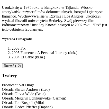
Urodził się w 1975 roku w Bangkoku w Tajlandii. Włosko-
amerykański reżyser filmów dokumentalnych, fotograf i gitarzysta
flamenco. Wychowywał się w Rzymie i Los Angeles. Ukończył
wydział filozofii uniwersytetu Berkeley. Swój pierwszy film
krótkometrażowy "Just Say Know" nakręcił w 2002 roku. "Fix" jest
jego debiutem fabularnym.
Wybrana Filmografia
2008 Fix
2005 Flamenco: A Personal Journey (dok.)
2004 El Cable (kr.m.)
Rozwiń (+2)
Twórcy
Producent
Nat Dinga
Obsada
Shawn Andrews (Leo)
Obsada
Olivia Wilde (Bella)
Obsada
Megalyn Echikunwoke (Carmen)
Obsada
Tao Ruspoli (Milo)
Obsada
Dedee Pfieffer (Daphne)