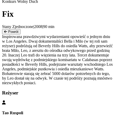
Konkurs Wolny Duch
Fix
Stany Zjednoczone
|
2008
|
90
min
Powrót
Inspirowana prawdziwymi wydarzeniami opowieść o jednym dniu
w Los Angeles. Dwaj dokumentaliści Bella i Milo (w tej roli sam
reżyser) podróżują od Beverly Hills do osiedla Watts, aby przewieźć
brata Milo, Leo, z aresztu do ośrodka odwykowego przed godziną
20. Inaczej Leo trafi do więzienia na trzy lata. Tercet dokumentuje
swoją wędrówkę z podmiejskiego komisariatu w Calabasas poprzez
posiadłości w Beverly Hills, podejrzane warsztaty wschodniego Los
Angeles, podmiejskie pustkowia i osiedla mieszkaniowe Watts.
Bohaterowie starają się zebrać 5000 dolarów potrzebnych do tego,
by Leo dostał się na odwyk. W czasie tej podróży poznają mnóstwo
niezwykłych postaci.
Reżyser
Tao Ruspoli