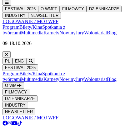
FESTIWAL 2025
O WMFF
FILMOWCY
DZIENNIKARZE
INDUSTRY
NEWSLETTER
LOGOWANIE / MÓJ WFF
Program
Bilety/Kina
Spotkania z
twórcami
Multimedia
Karnety
Nowiny
Jury
Wolontariat
Blog
09-18.10.2026
PL
ENG
FESTIWAL 2025
Program
Bilety/Kina
Spotkania z
twórcami
Multimedia
Karnety
Nowiny
Jury
Wolontariat
Blog
O WMFF
FILMOWCY
DZIENNIKARZE
INDUSTRY
NEWSLETTER
LOGOWANIE / MÓJ WFF