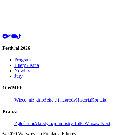
Festiwal 2026
Program
Bilety / Kina
Nowiny
Jury
O WMFF
Więcej niż kino
Sekcje i nagrody
Historia
Kontakt
Branża
Zgłoś film
Akredytacje
Industry Talks
Warsaw Next
© 2026 Warszawska Fundacja Filmowa