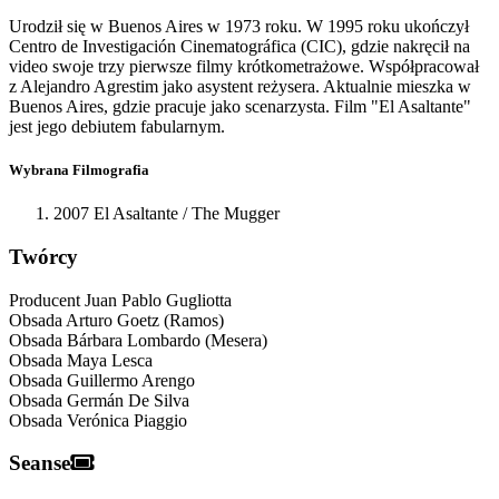
Urodził się w Buenos Aires w 1973 roku. W 1995 roku ukończył
Centro de Investigación Cinematográfica (CIC), gdzie nakręcił na
video swoje trzy pierwsze filmy krótkometrażowe. Współpracował
z Alejandro Agrestim jako asystent reżysera. Aktualnie mieszka w
Buenos Aires, gdzie pracuje jako scenarzysta. Film "El Asaltante"
jest jego debiutem fabularnym.
Wybrana Filmografia
2007 El Asaltante / The Mugger
Twórcy
Producent
Juan Pablo Gugliotta
Obsada
Arturo Goetz (Ramos)
Obsada
Bárbara Lombardo (Mesera)
Obsada
Maya Lesca
Obsada
Guillermo Arengo
Obsada
Germán De Silva
Obsada
Verónica Piaggio
Seanse