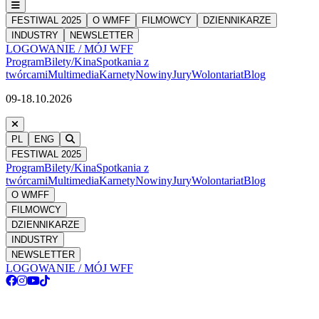
FESTIWAL 2025
O WMFF
FILMOWCY
DZIENNIKARZE
INDUSTRY
NEWSLETTER
LOGOWANIE / MÓJ WFF
Program
Bilety/Kina
Spotkania z
twórcami
Multimedia
Karnety
Nowiny
Jury
Wolontariat
Blog
09-18.10.2026
PL
ENG
FESTIWAL 2025
Program
Bilety/Kina
Spotkania z
twórcami
Multimedia
Karnety
Nowiny
Jury
Wolontariat
Blog
O WMFF
FILMOWCY
DZIENNIKARZE
INDUSTRY
NEWSLETTER
LOGOWANIE / MÓJ WFF