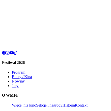
Festiwal 2026
Program
Bilety / Kina
Nowiny
Jury
O WMFF
Więcej niż kino
Sekcje i nagrody
Historia
Kontakt