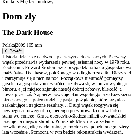
Konkurs Międzynarodowy
Dom zły
The Dark House
Polska
|
2009
|
105
min
Powrót
Historia dzieje się na dwóch płaszczyznach czasowych. Pierwszy
wątek przedstawia wydarzenia pewnej jesiennej nocy w 1978 roku.
Zootechnik Edward Środoń przez przypadek trafia do gospodarstwa
małżeństwa Dziabasów, położonego w odległym zakątku Bieszczad
i zatrzymuje się u nich na noc. Początkowa nieufność pomiędzy
gościem a gospodarzami wkrótce rozpływa się w morzu wypitego
bimbru, a jej miejsce zajmuje nastrój dobrej zabawy, bliskość, a
nawet przyjaźń. Najpierw powstaje plan wspólnego przedsięwzięcia
biznesowego, a potem rodzi się pasja i pożądanie, które przyniosą
zaskakujące i tragiczne rezultaty… Drugi wątek rozgrywa się
pewnego zimowego dnia, niedługo po wprowadzeniu w Polsce
stanu wojennego. Grupa operacyjno-śledcza milicji obywatelskiej
pracuje na miejscu zbrodni. Porucznik Mróz ma za zadanie
rozwikłać zagadkę wielokrotnego morderstwa popełnionego cztery
lata wcześniej. Pomocna w tym będzie rekonstrukcja wydarzeń,