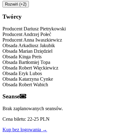
Rozwiń (+2)
Twórcy
Producent
Dariusz Pietrykowski
Producent
Andrzej Połeć
Producent
Anna Iwaszkiewicz
Obsada
Arkadiusz Jakubik
Obsada
Marian Dziędziel
Obsada
Kinga Preis
Obsada
Bartłomiej Topa
Obsada
Robert Więckiewicz
Obsada
Eryk Lubos
Obsada
Katarzyna Cynke
Obsada
Robert Wabich
Seanse
Brak zaplanowanych seansów.
Cena biletu: 22-25 PLN
Kup bez logowania →