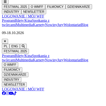
FESTIWAL 2025
O WMFF
FILMOWCY
DZIENNIKARZE
INDUSTRY
NEWSLETTER
LOGOWANIE / MÓJ WFF
Program
Bilety/Kina
Spotkania z
twórcami
Multimedia
Karnety
Nowiny
Jury
Wolontariat
Blog
09-18.10.2026
PL
ENG
FESTIWAL 2025
Program
Bilety/Kina
Spotkania z
twórcami
Multimedia
Karnety
Nowiny
Jury
Wolontariat
Blog
O WMFF
FILMOWCY
DZIENNIKARZE
INDUSTRY
NEWSLETTER
LOGOWANIE / MÓJ WFF