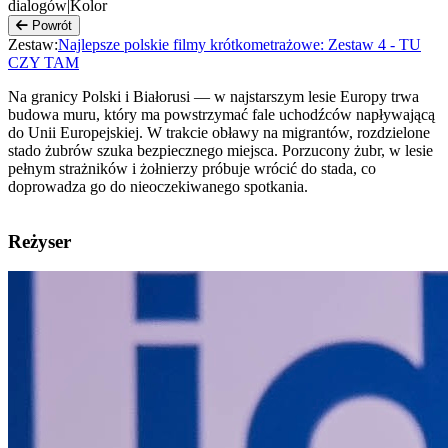
dialogów
|
Kolor
Powrót
Zestaw:
Najlepsze polskie filmy krótkometrażowe: Zestaw 4 - TU
CZY TAM
Na granicy Polski i Białorusi — w najstarszym lesie Europy trwa
budowa muru, który ma powstrzymać fale uchodźców napływającą
do Unii Europejskiej. W trakcie obławy na migrantów, rozdzielone
stado żubrów szuka bezpiecznego miejsca. Porzucony żubr, w lesie
pełnym strażników i żołnierzy próbuje wrócić do stada, co
doprowadza go do nieoczekiwanego spotkania.
Reżyser