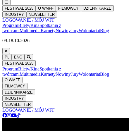
FESTIWAL 2025
O WMFF
FILMOWCY
DZIENNIKARZE
INDUSTRY
NEWSLETTER
LOGOWANIE / MÓJ WFF
Program
Bilety/Kina
Spotkania z
twórcami
Multimedia
Karnety
Nowiny
Jury
Wolontariat
Blog
09-18.10.2026
PL
ENG
FESTIWAL 2025
Program
Bilety/Kina
Spotkania z
twórcami
Multimedia
Karnety
Nowiny
Jury
Wolontariat
Blog
O WMFF
FILMOWCY
DZIENNIKARZE
INDUSTRY
NEWSLETTER
LOGOWANIE / MÓJ WFF