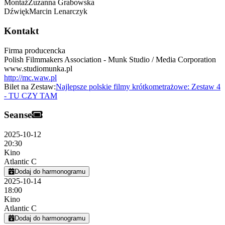
Montaż
Zuzanna
Grabowska
Dźwięk
Marcin
Lenarczyk
Kontakt
Firma producencka
Polish Filmmakers Association - Munk Studio / Media Corporation
www.studiomunka.pl
http://mc.waw.pl
Bilet na Zestaw:
Najlepsze polskie filmy krótkometrażowe: Zestaw 4
- TU CZY TAM
Seanse
2025-10-12
20:30
Kino
Atlantic C
Dodaj do harmonogramu
2025-10-14
18:00
Kino
Atlantic C
Dodaj do harmonogramu