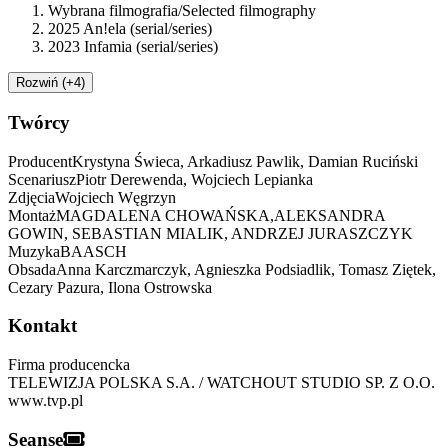
Wybrana filmografia/Selected filmography
2025 An!ela (serial/series)
2023 Infamia (serial/series)
Rozwiń (+4)
Twórcy
Producent
Krystyna Świeca, Arkadiusz Pawlik, Damian Ruciński
Scenariusz
Piotr Derewenda, Wojciech Lepianka
Zdjęcia
Wojciech Węgrzyn
Montaż
MAGDALENA CHOWAŃSKA,ALEKSANDRA
GOWIN, SEBASTIAN MIALIK, ANDRZEJ JURASZCZYK
Muzyka
BAASCH
Obsada
Anna Karczmarczyk, Agnieszka Podsiadlik, Tomasz Ziętek,
Cezary Pazura, Ilona Ostrowska
Kontakt
Firma producencka
TELEWIZJA POLSKA S.A. / WATCHOUT STUDIO SP. Z O.O.
www.tvp.pl
Seanse