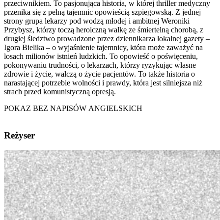
przeciwnikiem. To pasjonująca historia, w której thriller medyczny
przenika się z pełną tajemnic opowieścią szpiegowską. Z jednej
strony grupa lekarzy pod wodzą młodej i ambitnej Weroniki
Przybysz, którzy toczą heroiczną walkę ze śmiertelną chorobą, z
drugiej śledztwo prowadzone przez dziennikarza lokalnej gazety –
Igora Bielika – o wyjaśnienie tajemnicy, która może zaważyć na
losach milionów istnień ludzkich. To opowieść o poświęceniu,
pokonywaniu trudności, o lekarzach, którzy ryzykując własne
zdrowie i życie, walczą o życie pacjentów. To także historia o
narastającej potrzebie wolności i prawdy, która jest silniejsza niż
strach przed komunistyczną opresją.
POKAZ BEZ NAPISÓW ANGIELSKICH
Reżyser