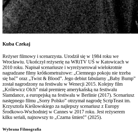
Kuba
Czekaj
Reżyser filmowy i scenarzysta. Urodził się w 1984 roku we
Wrocławiu. Ukończył reżyserię na WRiTV UŚ w Katowicach w
2010 roku. Napisał scenariusze i wyreżyserował wielokrotnie
nagradzane filmy krótkometrażowe: „Ciemnego pokoju nie trzeba
się bać” oraz „Twist & Blood”. Jego debiut fabularny „Baby Bump”
został nagrodzony na festiwalu w Wenecji 2015. Kolejny film
„Królewicz Olch” miał premierę amerykańską na festiwalu
Slamdance, a europejską na festiwalu w Berlinie (2017). Scenariusz
następnego filmu „Sorry Polsko” otrzymał nagrodę ScripTeast im.
Krzysztofa Kieślowskiego za najlepszy scenariusz z Europy
Środkowo-Wschodniej w Cannes w 2017 roku. Jest reżyserem
kilku seriali, najnowszy to „Czarna śmierć” (2025).
Wybrana Filmografia