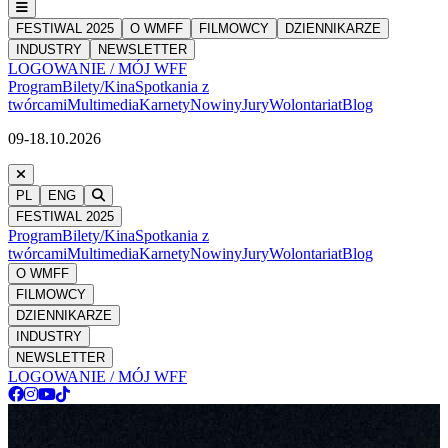
FESTIWAL 2025
O WMFF
FILMOWCY
DZIENNIKARZE
INDUSTRY
NEWSLETTER
LOGOWANIE / MÓJ WFF
Program
Bilety/Kina
Spotkania z
twórcami
Multimedia
Karnety
Nowiny
Jury
Wolontariat
Blog
09-18.10.2026
PL
ENG
FESTIWAL 2025
Program
Bilety/Kina
Spotkania z
twórcami
Multimedia
Karnety
Nowiny
Jury
Wolontariat
Blog
O WMFF
FILMOWCY
DZIENNIKARZE
INDUSTRY
NEWSLETTER
LOGOWANIE / MÓJ WFF