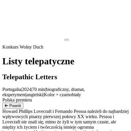
Konkurs Wolny Duch
Listy telepatyczne
Telepathic Letters
Portugalia
|
2024
|
70
min
|
biograficzny, dramat,
eksperyment
|
angielski
|
Kolor + czarnobiały
Polska premiera
Powrót
Howard Phillips Lovecraft i Fernando Pessoa należeli do najbardziej
wpływowych pisarzy pierwszej połowy XX wieku. Pessoa i
Lovecraft nie znali się, mimo że żyli w tym samym czasie, ale
między ich życiem i twórczością istnieje ogromna