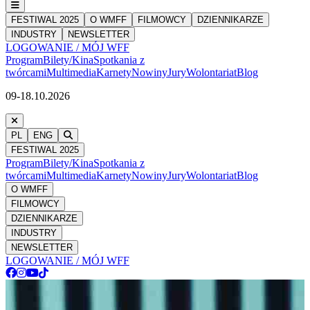
FESTIWAL 2025
O WMFF
FILMOWCY
DZIENNIKARZE
INDUSTRY
NEWSLETTER
LOGOWANIE / MÓJ WFF
Program
Bilety/Kina
Spotkania z
twórcami
Multimedia
Karnety
Nowiny
Jury
Wolontariat
Blog
09-18.10.2026
PL
ENG
FESTIWAL 2025
Program
Bilety/Kina
Spotkania z
twórcami
Multimedia
Karnety
Nowiny
Jury
Wolontariat
Blog
O WMFF
FILMOWCY
DZIENNIKARZE
INDUSTRY
NEWSLETTER
LOGOWANIE / MÓJ WFF