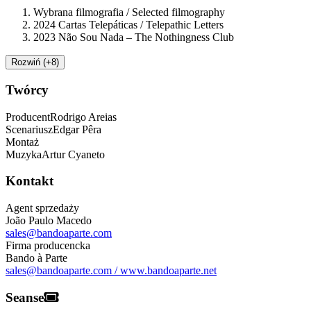
Wybrana filmografia / Selected filmography
2024 Cartas Telepáticas / Telepathic Letters
2023 Não Sou Nada – The Nothingness Club
Rozwiń (+8)
Twórcy
Producent
Rodrigo Areias
Scenariusz
Edgar Pêra
Montaż
Muzyka
Artur Cyaneto
Kontakt
Agent sprzedaży
João Paulo Macedo
sales@bandoaparte.com
Firma producencka
Bando à Parte
sales@bandoaparte.com / www.bandoaparte.net
Seanse