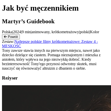
Jak być męczennikiem
Martyr’s Guidebook
Polska
|
2024
|
9
min
|
animowany, krótkometrażowy
|
polski
|
Kolor
Powrót
Zestaw:
Najlepsze polskie filmy krótkometrażowe: Zestaw 4 -
MĘSKOŚĆ
Tony zawsze stawia innych na pierwszym miejscu, nawet jako
dziecko dzielące się ciastem. Pomaga nieznajomym i mieszka z
aniołem, który wpływa na jego niezwykłą dobroć. Kiedy
bezinteresowność Tony'ego przynosi odwrotny skutek, musi
nauczyć się równoważyć altruizm z dbaniem o siebie.
Reżyser