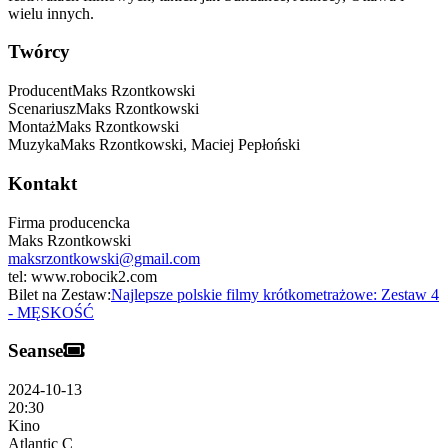
wielu innych.
Twórcy
Producent
Maks
Rzontkowski
Scenariusz
Maks
Rzontkowski
Montaż
Maks
Rzontkowski
Muzyka
Maks Rzontkowski,
Maciej Pepłoński
Kontakt
Firma producencka
Maks Rzontkowski
maksrzontkowski@gmail.com
tel:
www.robocik2.com
Bilet na Zestaw:
Najlepsze polskie filmy krótkometrażowe: Zestaw 4
- MĘSKOŚĆ
Seanse
2024-10-13
20:30
Kino
Atlantic C