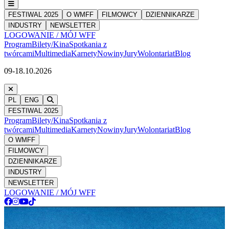
FESTIWAL 2025
O WMFF
FILMOWCY
DZIENNIKARZE
INDUSTRY
NEWSLETTER
LOGOWANIE / MÓJ WFF
Program
Bilety/Kina
Spotkania z
twórcami
Multimedia
Karnety
Nowiny
Jury
Wolontariat
Blog
09-18.10.2026
PL
ENG
FESTIWAL 2025
Program
Bilety/Kina
Spotkania z
twórcami
Multimedia
Karnety
Nowiny
Jury
Wolontariat
Blog
O WMFF
FILMOWCY
DZIENNIKARZE
INDUSTRY
NEWSLETTER
LOGOWANIE / MÓJ WFF