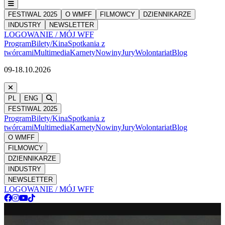
FESTIWAL 2025
O WMFF
FILMOWCY
DZIENNIKARZE
INDUSTRY
NEWSLETTER
LOGOWANIE / MÓJ WFF
Program
Bilety/Kina
Spotkania z
twórcami
Multimedia
Karnety
Nowiny
Jury
Wolontariat
Blog
09-18.10.2026
PL
ENG
FESTIWAL 2025
Program
Bilety/Kina
Spotkania z
twórcami
Multimedia
Karnety
Nowiny
Jury
Wolontariat
Blog
O WMFF
FILMOWCY
DZIENNIKARZE
INDUSTRY
NEWSLETTER
LOGOWANIE / MÓJ WFF