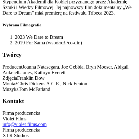
Stypendium Akademii dla Kobiet przyznanego przez Akademię
Sztuki i Wiedzy Filmowej. Jej najnowszy film dokumentalny „We
Dare to Dream” miał premierę na festiwalu Tribeca 2023.
Wybrana Filmografia
2023 We Dare to Dream
2019 For Sama (współreż./co-dir.)
Twórcy
Producent
Joanna Natasegara, Joe Gebbia, Bryn Mooser, Abigail
Anketell-Jones, Kathryn Everett
Zdjęcia
Franklin Dow
Montaż
Chris Dickens A.C.E., Nick Fenton
Muzyka
Tom McFarland
Kontakt
Firma producencka
Violet Films
info@violet-films.com
Firma producencka
XTR Studios