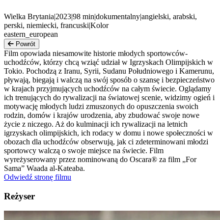
Wielka Brytania
|
2023
|
98
min
|
dokumentalny
|
angielski, arabski,
perski, niemiecki, francuski
|
Kolor
eastern_european
Powrót
Film opowiada niesamowite historie młodych sportowców-
uchodźców, którzy chcą wziąć udział w Igrzyskach Olimpijskich w
Tokio. Pochodzą z Iranu, Syrii, Sudanu Południowego i Kamerunu,
pływają, biegają i walczą na swój sposób o szansę i bezpieczeństwo
w krajach przyjmujących uchodźców na całym świecie. Oglądamy
ich trenujących do rywalizacji na światowej scenie, widzimy ogień i
motywację młodych ludzi zmuszonych do opuszczenia swoich
rodzin, domów i krajów urodzenia, aby zbudować swoje nowe
życie z niczego. Aż do kulminacji ich rywalizacji na letnich
igrzyskach olimpijskich, ich rodacy w domu i nowe społeczności w
obozach dla uchodźców obserwują, jak ci zdeterminowani młodzi
sportowcy walczą o swoje miejsce na świecie. Film
wyreżyserowany przez nominowaną do Oscara® za film „For
Sama” Waada al-Kateaba.
Odwiedź stronę filmu
Reżyser