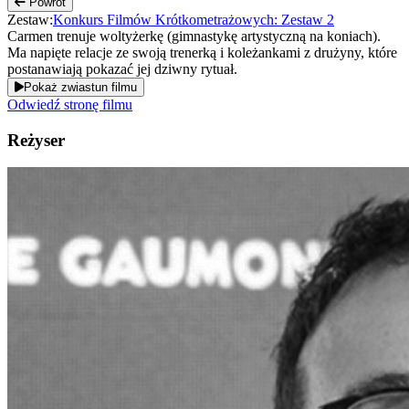
Powrót
Zestaw:
Konkurs Filmów Krótkometrażowych: Zestaw 2
Carmen trenuje woltyżerkę (gimnastykę artystyczną na koniach).
Ma napięte relacje ze swoją trenerką i koleżankami z drużyny, które
postanawiają pokazać jej dziwny rytuał.
Pokaż zwiastun filmu
Odwiedź stronę filmu
Reżyser