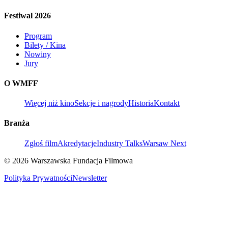
Festiwal 2026
Program
Bilety / Kina
Nowiny
Jury
O WMFF
Więcej niż kino
Sekcje i nagrody
Historia
Kontakt
Branża
Zgłoś film
Akredytacje
Industry Talks
Warsaw Next
© 2026 Warszawska Fundacja Filmowa
Polityka Prywatności
Newsletter