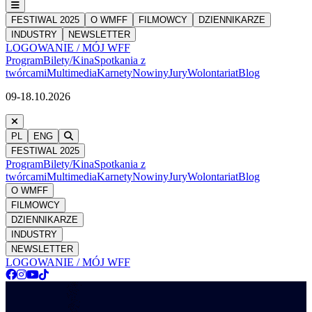
FESTIWAL 2025
O WMFF
FILMOWCY
DZIENNIKARZE
INDUSTRY
NEWSLETTER
LOGOWANIE / MÓJ WFF
Program
Bilety/Kina
Spotkania z
twórcami
Multimedia
Karnety
Nowiny
Jury
Wolontariat
Blog
09-18.10.2026
PL
ENG
FESTIWAL 2025
Program
Bilety/Kina
Spotkania z
twórcami
Multimedia
Karnety
Nowiny
Jury
Wolontariat
Blog
O WMFF
FILMOWCY
DZIENNIKARZE
INDUSTRY
NEWSLETTER
LOGOWANIE / MÓJ WFF