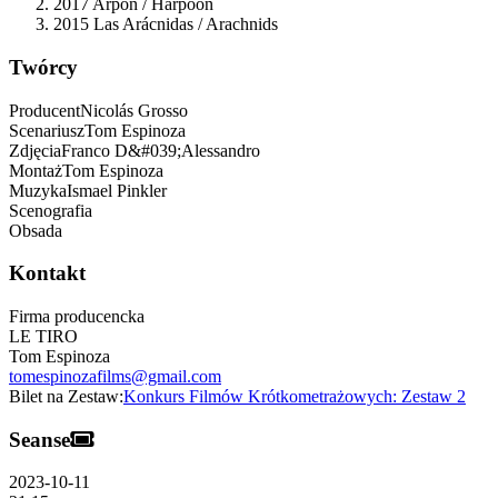
2017 Arpón / Harpoon
2015 Las Arácnidas / Arachnids
Twórcy
Producent
Nicolás
Grosso
Scenariusz
Tom
Espinoza
Zdjęcia
Franco
D&#039;Alessandro
Montaż
Tom
Espinoza
Muzyka
Ismael
Pinkler
Scenografia
Obsada
Kontakt
Firma producencka
LE TIRO
Tom Espinoza
tomespinozafilms@gmail.com
Bilet na Zestaw:
Konkurs Filmów Krótkometrażowych: Zestaw 2
Seanse
2023-10-11