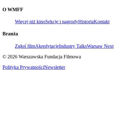
O WMFF
Więcej niż kino
Sekcje i nagrody
Historia
Kontakt
Branża
Zgłoś film
Akredytacje
Industry Talks
Warsaw Next
© 2026 Warszawska Fundacja Filmowa
Polityka Prywatności
Newsletter