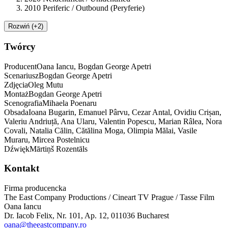
2010 Periferic / Outbound (Peryferie)
Rozwiń (+2)
Twórcy
Producent
Oana Iancu,
Bogdan George Apetri
Scenariusz
Bogdan George
Apetri
Zdjęcia
Oleg
Mutu
Montaż
Bogdan George
Apetri
Scenografia
Mihaela
Poenaru
Obsada
Ioana Bugarin, Emanuel Pârvu, Cezar Antal, Ovidiu Crișan,
Valeriu Andriuță, Ana Ularu, Valentin Popescu,
Marian Râlea, Nora
Covali, Natalia Călin, Cătălina Moga, Olimpia Mălai, Vasile
Muraru, Mircea Postelnicu
Dźwięk
Mārtiņš
Rozentāls
Kontakt
Firma producencka
The East Company Productions / Cineart TV Prague / Tasse Film
Oana Iancu
Dr. Iacob Felix, Nr. 101, Ap. 12
,
011036
Bucharest
oana@theeastcompany.ro