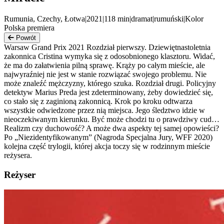
Rumunia, Czechy, Łotwa
|
2021
|
118
min
|
dramat
|
rumuński
|
Kolor
Polska premiera
Powrót
Warsaw Grand Prix 2021 Rozdział pierwszy. Dziewiętnastoletnia
zakonnica Cristina wymyka się z odosobnionego klasztoru. Widać,
że ma do załatwienia pilną sprawę. Krąży po całym mieście, ale
najwyraźniej nie jest w stanie rozwiązać swojego problemu. Nie
może znaleźć mężczyzny, którego szuka. Rozdział drugi. Policyjny
detektyw Marius Preda jest zdeterminowany, żeby dowiedzieć się,
co stało się z zaginioną zakonnicą. Krok po kroku odtwarza
wszystkie odwiedzone przez nią miejsca. Jego śledztwo idzie w
nieoczekiwanym kierunku. Być może chodzi tu o prawdziwy cud…
Realizm czy duchowość? A może dwa aspekty tej samej opowieści?
Po „Niezidentyfikowanym” (Nagroda Specjalna Jury, WFF 2020)
kolejna część trylogii, której akcja toczy się w rodzinnym mieście
reżysera.
Reżyser