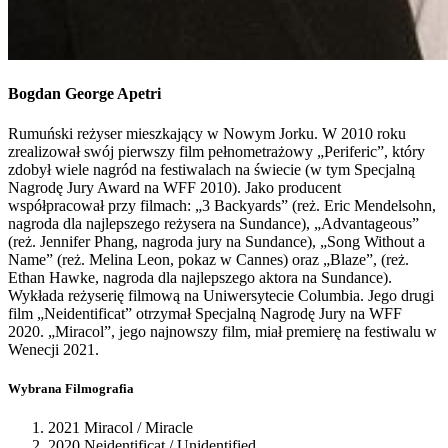
Bogdan George
Apetri
Rumuński reżyser mieszkający w Nowym Jorku. W 2010 roku
zrealizował swój pierwszy film pełnometrażowy „Periferic”, który
zdobył wiele nagród na festiwalach na świecie (w tym Specjalną
Nagrodę Jury Award na WFF 2010). Jako producent
współpracował przy filmach: „3 Backyards” (reż. Eric Mendelsohn,
nagroda dla najlepszego reżysera na Sundance), „Advantageous”
(reż. Jennifer Phang, nagroda jury na Sundance), „Song Without a
Name” (reż. Melina Leon, pokaz w Cannes) oraz „Blaze”, (reż.
Ethan Hawke, nagroda dla najlepszego aktora na Sundance).
Wykłada reżyserię filmową na Uniwersytecie Columbia. Jego drugi
film „Neidentificat” otrzymał Specjalną Nagrodę Jury na WFF
2020. „Miracol”, jego najnowszy film, miał premierę na festiwalu w
Wenecji 2021.
Wybrana Filmografia
2021 Miracol / Miracle
2020 Neidentificat / Unidentified