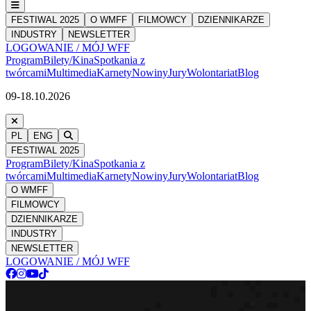
FESTIWAL 2025
O WMFF
FILMOWCY
DZIENNIKARZE
INDUSTRY
NEWSLETTER
LOGOWANIE / MÓJ WFF
Program
Bilety/Kina
Spotkania z
twórcami
Multimedia
Karnety
Nowiny
Jury
Wolontariat
Blog
09-18.10.2026
PL
ENG
FESTIWAL 2025
Program
Bilety/Kina
Spotkania z
twórcami
Multimedia
Karnety
Nowiny
Jury
Wolontariat
Blog
O WMFF
FILMOWCY
DZIENNIKARZE
INDUSTRY
NEWSLETTER
LOGOWANIE / MÓJ WFF