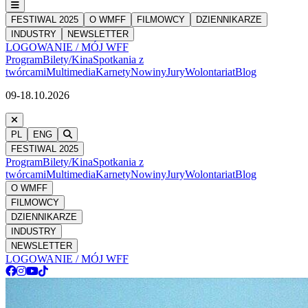
FESTIWAL 2025
O WMFF
FILMOWCY
DZIENNIKARZE
INDUSTRY
NEWSLETTER
LOGOWANIE / MÓJ WFF
Program
Bilety/Kina
Spotkania z
twórcami
Multimedia
Karnety
Nowiny
Jury
Wolontariat
Blog
09-18.10.2026
PL
ENG
FESTIWAL 2025
Program
Bilety/Kina
Spotkania z
twórcami
Multimedia
Karnety
Nowiny
Jury
Wolontariat
Blog
O WMFF
FILMOWCY
DZIENNIKARZE
INDUSTRY
NEWSLETTER
LOGOWANIE / MÓJ WFF