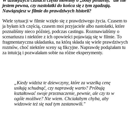
W dzisiejszych czasach często mówimy o „body positivity,” ale nie
jestem pewna, czy nastolatki do końca się z tym zgadzają.
Nawiązujesz w filmie do prawdziwych historii?
Wiele sytuacji w filmie wzięło się z prawdziwego życia. Czasem to
ja byłam ich częścią, czasem moi przyjaciele albo nastolatki, które
poznaliśmy nieco później, podczas castingu. Rozmawialiśmy o
scenariuszu i niektóre z ich opowieści pojawiają się w filmie. To
fragmentaryczna układanka, na którą składa się wiele prawdziwych
rozmów, choć niektóre sceny są fikcyjne. Naprawdę podążałam tu
za intuicją i pozwalałam sobie na różne eksperymenty.
„Kiedy widzisz te dziewczyny, które za wszelką cenę
usiłują schudnąć, czy naprawdę warto? Próbują
kształtować swoje przeznaczenie, pewnie, ale czy to w
ogóle możliwe? Nie wiem. Chciałabym chyba, aby
widzowie też się nad tym zastanowili."