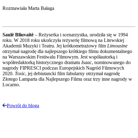
Rozmawiała Marta Bałaga
Saulė Bliuvaitė
– Reżyserka i scenarzystka, urodziła się w 1994
roku. W 2018 roku ukończyła reżyserię filmową na Litewskiej
Akademii Muzyki i Teatru. Jej krótkometrażowy film
Limousine
otrzymał nagrodę dla najlepszego krótkiego filmu dokumentalnego
na Warszawskim Festiwalu Filmowym. Jest współautorką i
współredaktorką historycznego dramatu
Isaac
, nominowanego do
nagrody FIPRESCI podczas Europejskich Nagród Filmowych
2020.
Toxic
, jej debiutancki film fabularny otrzymał nagrodę
Złotego Lamparta dla Najlepszego Filmu oraz trzy inne nagrody w
Locarno.
Powrót do bloga