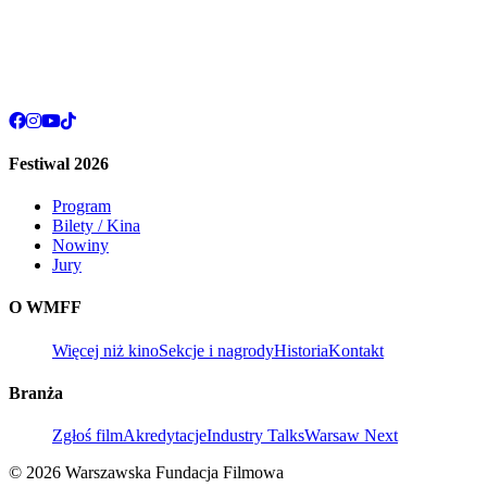
Festiwal 2026
Program
Bilety / Kina
Nowiny
Jury
O WMFF
Więcej niż kino
Sekcje i nagrody
Historia
Kontakt
Branża
Zgłoś film
Akredytacje
Industry Talks
Warsaw Next
© 2026 Warszawska Fundacja Filmowa