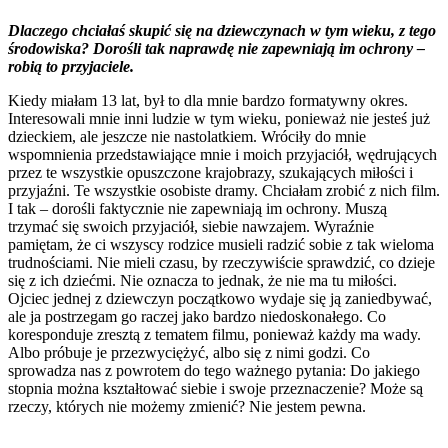
Dlaczego chciałaś skupić się na dziewczynach w tym wieku, z tego
środowiska? Dorośli tak naprawdę nie zapewniają im ochrony –
robią to przyjaciele.
Kiedy miałam 13 lat, był to dla mnie bardzo formatywny okres.
Interesowali mnie inni ludzie w tym wieku, ponieważ nie jesteś już
dzieckiem, ale jeszcze nie nastolatkiem. Wróciły do mnie
wspomnienia przedstawiające mnie i moich przyjaciół, wędrujących
przez te wszystkie opuszczone krajobrazy, szukających miłości i
przyjaźni. Te wszystkie osobiste dramy. Chciałam zrobić z nich film.
I tak – dorośli faktycznie nie zapewniają im ochrony. Muszą
trzymać się swoich przyjaciół, siebie nawzajem. Wyraźnie
pamiętam, że ci wszyscy rodzice musieli radzić sobie z tak wieloma
trudnościami. Nie mieli czasu, by rzeczywiście sprawdzić, co dzieje
się z ich dziećmi. Nie oznacza to jednak, że nie ma tu miłości.
Ojciec jednej z dziewczyn początkowo wydaje się ją zaniedbywać,
ale ja postrzegam go raczej jako bardzo niedoskonałego. Co
koresponduje zresztą z tematem filmu, ponieważ każdy ma wady.
Albo próbuje je przezwyciężyć, albo się z nimi godzi. Co
sprowadza nas z powrotem do tego ważnego pytania: Do jakiego
stopnia można kształtować siebie i swoje przeznaczenie? Może są
rzeczy, których nie możemy zmienić? Nie jestem pewna.