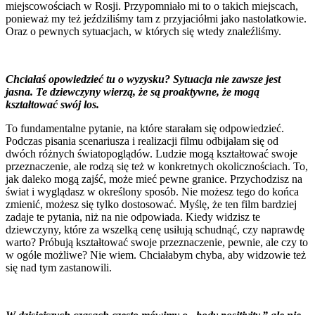
miejscowościach w Rosji. Przypomniało mi to o takich miejscach,
ponieważ my też jeździliśmy tam z przyjaciółmi jako nastolatkowie.
Oraz o pewnych sytuacjach, w których się wtedy znaleźliśmy.
Chciałaś opowiedzieć tu o wyzysku? Sytuacja nie zawsze jest
jasna. Te dziewczyny wierzą, że są proaktywne, że mogą
kształtować swój los.
To fundamentalne pytanie, na które starałam się odpowiedzieć.
Podczas pisania scenariusza i realizacji filmu odbijałam się od
dwóch różnych światopoglądów. Ludzie mogą kształtować swoje
przeznaczenie, ale rodzą się też w konkretnych okolicznościach. To,
jak daleko mogą zajść, może mieć pewne granice. Przychodzisz na
świat i wyglądasz w określony sposób. Nie możesz tego do końca
zmienić, możesz się tylko dostosować. Myślę, że ten film bardziej
zadaje te pytania, niż na nie odpowiada. Kiedy widzisz te
dziewczyny, które za wszelką cenę usiłują schudnąć, czy naprawdę
warto? Próbują kształtować swoje przeznaczenie, pewnie, ale czy to
w ogóle możliwe? Nie wiem. Chciałabym chyba, aby widzowie też
się nad tym zastanowili.