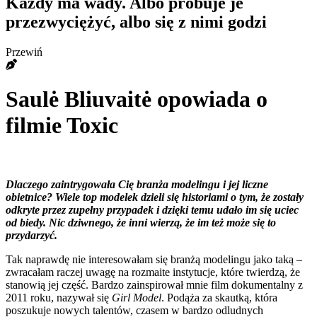
Każdy ma wady. Albo próbuje je
przezwyciężyć, albo się z nimi godzi
Przewiń
Saulė Bliuvaitė opowiada o
filmie Toxic
Dlaczego zaintrygowała Cię branża modelingu i jej liczne
obietnice? Wiele top modelek dzieli się historiami o tym, że zostały
odkryte przez zupełny przypadek i dzięki temu udało im się uciec
od biedy. Nic dziwnego, że inni wierzą, że im też może się to
przydarzyć.
Tak naprawdę nie interesowałam się branżą modelingu jako taką –
zwracałam raczej uwagę na rozmaite instytucje, które twierdzą, że
stanowią jej część. Bardzo zainspirował mnie film dokumentalny z
2011 roku, nazywał się
Girl Model
. Podąża za skautką, która
poszukuje nowych talentów, czasem w bardzo odludnych